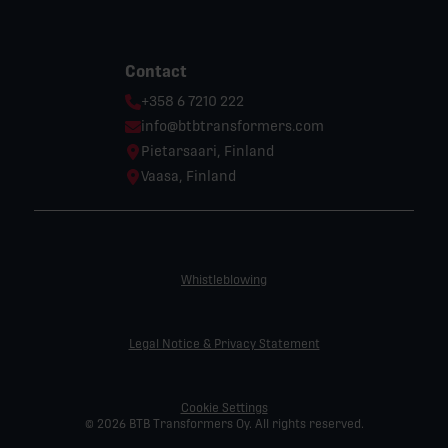
Contact
Phone:
+358 6 7210 222
Email:
info@btbtransformers.com
Location:
Pietarsaari, Finland
Location:
Vaasa, Finland
Whistleblowing
Legal Notice & Privacy Statement
Cookie Settings
© 2026 BTB Transformers Oy. All rights reserved.