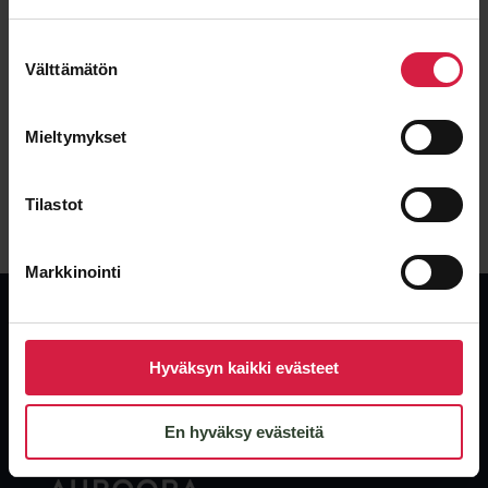
2 pcs
Suostumuksen
Power
Voltage
2000 kVA
20000 / 400 kV
Välttämätön
valinta
Condition
Type
Used
Oil
Mieltymykset
View details
Tilastot
Markkinointi
Hyväksyn kaikki evästeet
Global, independent transformer supplier. New, used and surplus
transformers with the industry’s fastest delivery.
En hyväksy evästeitä