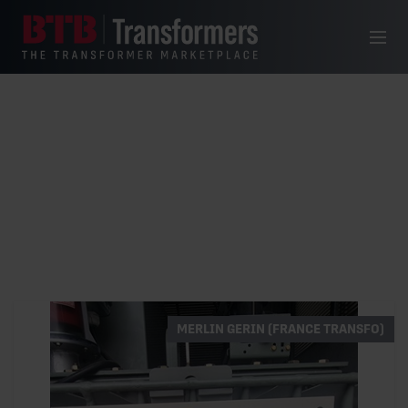
Skip to content
Menu
Merlin Gerin (France Transfo)
MERLIN GERIN (FRANCE TRANSFO)