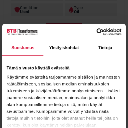
Condition
Type
Used
Oil
View details
Suostumus
Yksityiskohdat
Tietoja
MERLIN GERIN (FRANCE TRANSFO)
Tämä sivusto käyttää evästeitä
Käytämme evästeitä tarjoamamme sisällön ja mainosten
räätälöimiseen, sosiaalisen median ominaisuuksien
tukemiseen ja kävijämäärämme analysoimiseen. Lisäksi
jaamme sosiaalisen median, mainosalan ja analytiikka-
alan kumppaneillemme tietoja siitä, miten käytät
sivustoamme. Kumppanimme voivat yhdistää näitä
tietoja muihin tietoihin, joita olet antanut heille tai joita on
Merlin Gerin (France Transfo) 2 MVA 20/0,4 kV
kerätty, kun olet käyttänyt heidän palvelujaan.