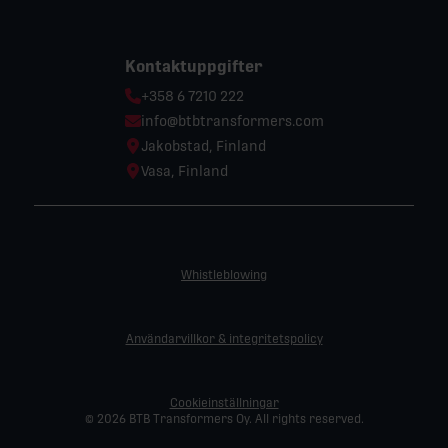
Kontaktuppgifter
Phone:
+358 6 7210 222
Email:
info@btbtransformers.com
Location:
Jakobstad, Finland
Location:
Vasa, Finland
Whistleblowing
Användarvillkor & integritetspolicy
Cookieinställningar
© 2026 BTB Transformers Oy. All rights reserved.