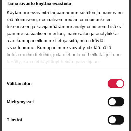
Tämä sivusto käyttää evästeitä
Käytämme evästeitä tarjoamamme sisällön ja mainosten
E-post
*
räätälöimiseen, sosiaalisen median ominaisuuksien
tukemiseen ja kävijämäärämme analysoimiseen. Lisäksi
jaamme sosiaalisen median, mainosalan ja analytiikka-
alan kumppaneillemme tietoja siitä, miten käytät
sivustoamme. Kumppanimme voivat yhdistää näitä
Meddelande
tietoja muihin tietoihin, joita olet antanut heille tai joita on
kerätty, kun olet käyttänyt heidän palvelujaan.
Suostumuksen
Välttämätön
valinta
Mieltymykset
Tilastot