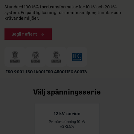
Standard 100 kVA torrtransformator för 10 kV och 20 kV-
system. En pålitlig lösning för inomhusmiljöer, tunnlar och
krävande miljöer.
Begär offert
ISO 9001
ISO 14001
ISO 45001
IEC 60076
Välj spänningsserie
12 kV-serien
Primärspänning 10 kV
Läs mer
±2×2,5%