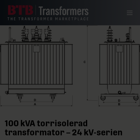
Hoppa till innehåll
Meny
100 kVA torrisolerad
transformator – 24 kV-serien