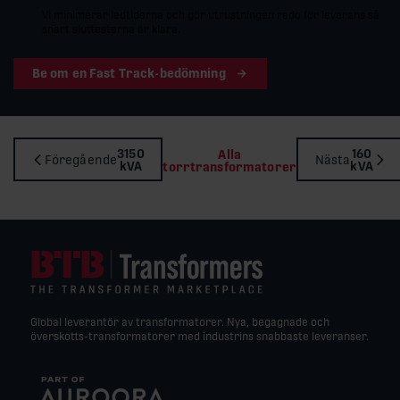
Vi minimerar ledtiderna och gör utrustningen redo för leverans så
snart sluttesterna är klara.
Be om en Fast Track-bedömning
3150
160
Alla
Föregående
Nästa
kVA
kVA
torrtransformatorer
Global leverantör av transformatorer. Nya, begagnade och
överskotts-transformatorer med industrins snabbaste leveranser.