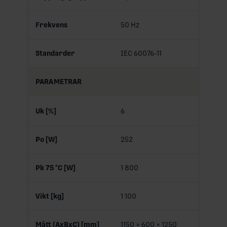
Frekvens
50 Hz
Standarder
IEC 60076-11
PARAMETRAR
Uk [%]
6
Po [W]
252
Pk 75 °C [W]
1 800
Vikt [kg]
1 100
Mått (AxBxC) [mm]
1150 × 600 × 1250