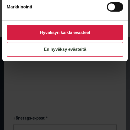
Markkinointi
Lähetä viesti
Hyväksyn kaikki evästeet
En hyväksy evästeitä
Preliminär prisnivå och
leveranstid
Få snabbt en uppskattning av prisnivån och
leveranstiden för en standardmodell på 500 kVA. Det
slutliga priset bestäms av de tekniska valen.
”
*
” anger obligatoriska fält
Företags-e-post
*