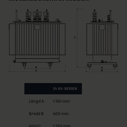
24 KV-SERIEN
Längd A
1 150 mm
Bredd B
600 mm
Höjd C
1 250 mm