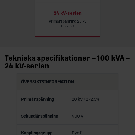
24 kV-serien
Primärspänning 20 kV
±2×2,5%
Tekniska specifikationer – 100 kVA –
24 kV-serien
ÖVERSIKTSINFORMATION
Primärspänning
20 kV ±2×2,5%
Sekundärspänning
400 V
Kopplingsgrupp
Dyn11