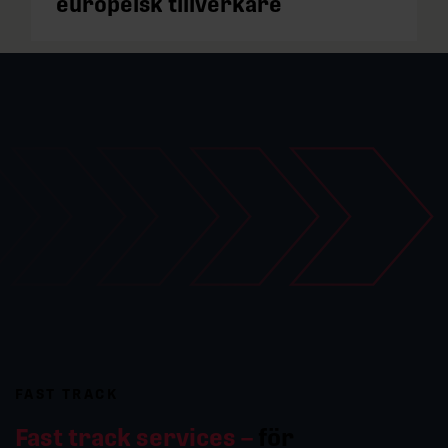
europeisk tillverkare
FAST TRACK
Fast track services –
för