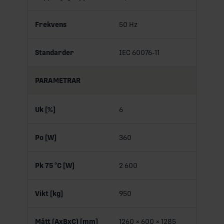
Frekvens
50 Hz
Standarder
IEC 60076-11
PARAMETRAR
Uk [%]
6
Po [W]
360
Pk 75 °C [W]
2 600
Vikt [kg]
950
Mått (AxBxC) [mm]
1260 × 600 × 1285