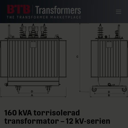
Hoppa till innehåll
Meny
160 kVA torrisolerad
transformator – 12 kV-serien