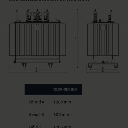
12 KV-SERIEN
Längd A
1 260 mm
Bredd B
600 mm
Höjd C
1 285 mm