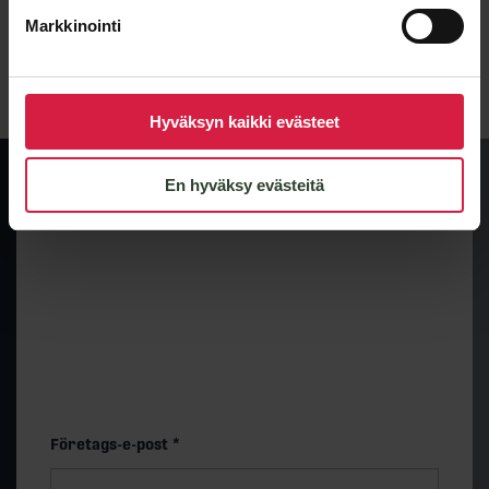
Markkinointi
Lähetä viesti
Hyväksyn kaikki evästeet
En hyväksy evästeitä
Preliminär prisnivå och
leveranstid
Få snabbt en uppskattning av prisnivån och
leveranstiden för en standardmodell på 500 kVA. Det
slutliga priset bestäms av de tekniska valen.
”
*
” anger obligatoriska fält
Företags-e-post
*