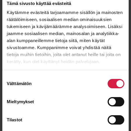
Tämä sivusto käyttää evästeitä
Käytämme evästeitä tarjoamamme sisällön ja mainosten
E-post
*
räätälöimiseen, sosiaalisen median ominaisuuksien
tukemiseen ja kävijämäärämme analysoimiseen. Lisäksi
jaamme sosiaalisen median, mainosalan ja analytiikka-
alan kumppaneillemme tietoja siitä, miten käytät
sivustoamme. Kumppanimme voivat yhdistää näitä
Meddelande
tietoja muihin tietoihin, joita olet antanut heille tai joita on
kerätty, kun olet käyttänyt heidän palvelujaan.
Suostumuksen
Välttämätön
valinta
Mieltymykset
Tilastot