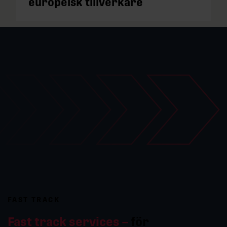
europeisk tillverkare
FAST TRACK
Fast track services –
för