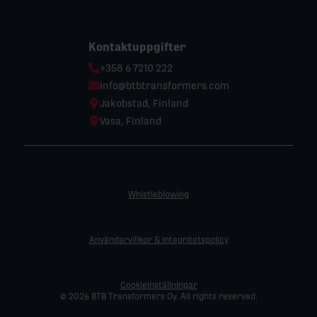
Kontaktuppgifter
Phone:
+358 6 7210 222
Email:
info@btbtransformers.com
Location:
Jakobstad, Finland
Location:
Vasa, Finland
Whistleblowing
Användarvillkor & integritetspolicy
Cookieinställningar
© 2026 BTB Transformers Oy. All rights reserved.