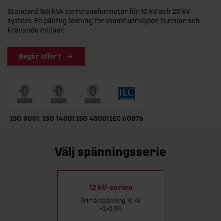
Standard 160 kVA torrtransformator för 10 kV och 20 kV-
system. En pålitlig lösning för inomhusmiljöer, tunnlar och
krävande miljöer.
Begär offert
ISO 9001
ISO 14001
ISO 45001
IEC 60076
Välj spänningsserie
12 kV-serien
Primärspänning 10 kV
±2×2,5%