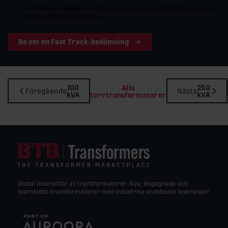
Vi minimerar ledtiderna och gör utrustningen redo för leverans så
snart sluttesterna är klara.
Be om en Fast Track-bedömning
100
250
Alla
Föregående
Nästa
kVA
kVA
torrtransformatorer
Global leverantör av transformatorer. Nya, begagnade och
överskotts-transformatorer med industrins snabbaste leveranser.