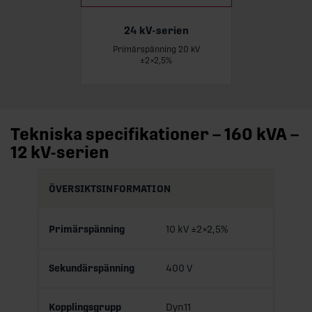
24 kV-serien
Primärspänning 20 kV
Läs mer
±2×2,5%
Tekniska specifikationer – 160 kVA –
12 kV-serien
ÖVERSIKTSINFORMATION
Primärspänning
10 kV ±2×2,5%
Sekundärspänning
400 V
Kopplingsgrupp
Dyn11