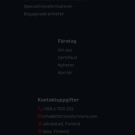
Specialtransformatorer
Begagnade enheter
Företag
Om oss
Certifikat
Nyheter
Karriär
Kontaktuppgifter
Phone:
+358 6 7210 222
Email:
info@btbtransformers.com
Location:
Jakobstad, Finland
Location:
Vasa, Finland