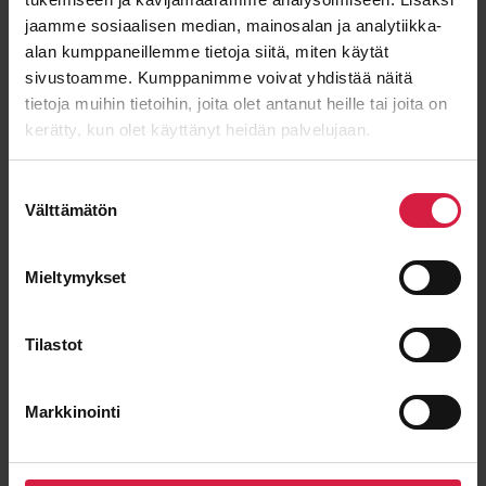
jaamme sosiaalisen median, mainosalan ja analytiikka-
E-post
*
alan kumppaneillemme tietoja siitä, miten käytät
sivustoamme. Kumppanimme voivat yhdistää näitä
tietoja muihin tietoihin, joita olet antanut heille tai joita on
kerätty, kun olet käyttänyt heidän palvelujaan.
Meddelande
Suostumuksen
Välttämätön
valinta
Mieltymykset
Tilastot
Markkinointi