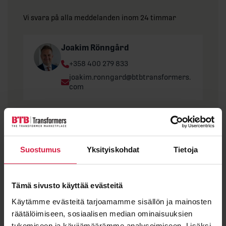
Vi svara på alla meddelanden inom 24 timmar
Joakim Rönngård
Phone:
+358 400 279 833
Email:
joakim.ronngard@btbtransformers.
com
”
*
” anger obligatoriska fält
Förnamn
Suostumus
Yksityiskohdat
Tietoja
Tämä sivusto käyttää evästeitä
Efternamn
Käytämme evästeitä tarjoamamme sisällön ja mainosten
räätälöimiseen, sosiaalisen median ominaisuuksien
tukemiseen ja kävijämäärämme analysoimiseen. Lisäksi