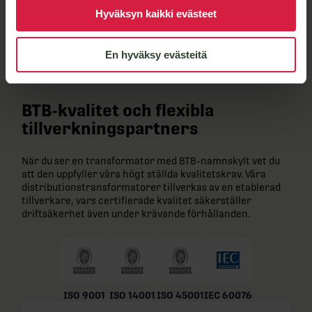
Lähetä viesti
Hyväksyn kaikki evästeet
En hyväksy evästeitä
BTB-kvalitet och flexibla
tillverkningspartners
När du ser en transformator med BTB-namnskylt vet du
att den uppfyller våra högt ställda kvalitetskrav. Våra
distributionstransformatorer tillverkas av en etablerad
tillverkare, vars certifierade kvalitet säkerställer
driftsäkerhet även under krävande förhållanden.
ISO 9001
ISO 14001
ISO 45001
IEC 60076