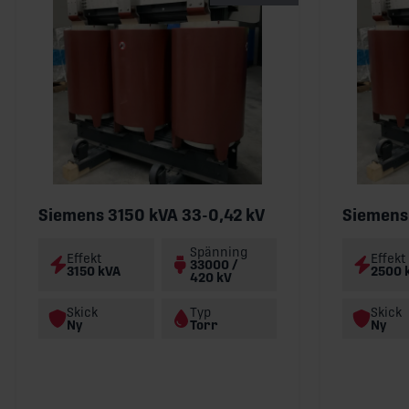
Siemens 3150 kVA 33-0,42 kV
Siemens
Spänning
Effekt
Effekt
33000 /
3150 kVA
2500 
420 kV
Skick
Typ
Skick
Ny
Torr
Ny