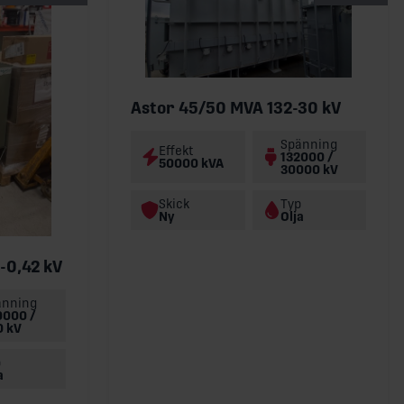
Astor 45/50 MVA 132-30 kV
Spänning
Effekt
132000 /
50000 kVA
30000 kV
Skick
Typ
Ny
Olja
-0,42 kV
änning
0000 /
0 kV
p
a