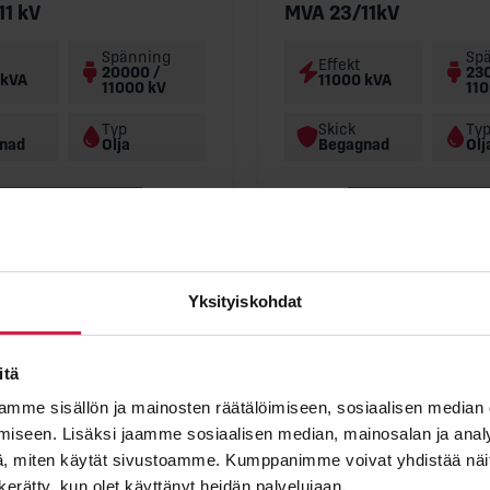
11 kV
MVA 23/11kV
Spänning
Sp
Effekt
20000 /
23
 kVA
11000 kVA
11000 kV
110
Typ
Skick
Ty
nad
Olja
Begagnad
Olj
Visa detaljer
Visa detaljer
Yksityiskohdat
ELECTROPUTERE
itä
mme sisällön ja mainosten räätälöimiseen, sosiaalisen median
iseen. Lisäksi jaamme sosiaalisen median, mainosalan ja analy
, miten käytät sivustoamme. Kumppanimme voivat yhdistää näitä t
n kerätty, kun olet käyttänyt heidän palvelujaan.