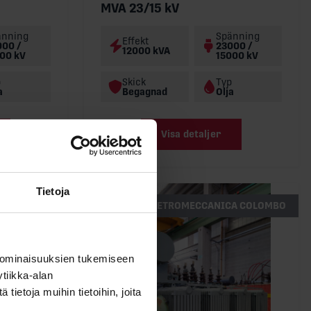
MVA 23/15 kV
änning
Spänning
Effekt
000 /
23000 /
12000 kVA
00 kV
15000 kV
p
Skick
Typ
a
Begagnad
Olja
Visa detaljer
Tietoja
TAMINI
ELLETROMECCANICA COLOMBO
 ominaisuuksien tukemiseen
tiikka-alan
ietoja muihin tietoihin, joita