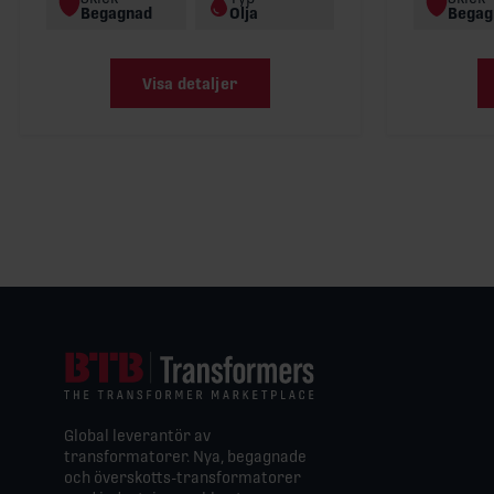
Begagnad
Olja
Begag
Visa detaljer
Global leverantör av
transformatorer. Nya, begagnade
och överskotts-transformatorer