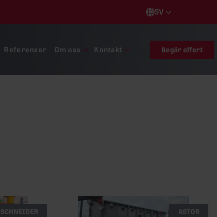
SV
Languages
Referenser
Om oss
Kontakt
Begär offert
SCHNEIDER
ASTOR