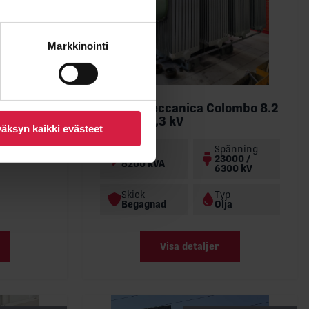
Markkinointi
,5 kV
änning
000 /
Elletromeccanica Colombo 8.2
00 kV
MVA 23/6,3 kV
äksyn kaikki evästeet
p
Spänning
a
Effekt
23000 /
8200 kVA
6300 kV
Skick
Typ
Begagnad
Olja
Visa detaljer