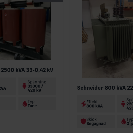
 2500 kVA 33-0,42 kV
Spänning
33000 /
Schneider 800 kVA 22
kVA
420 kV
Sp
Typ
Effekt
22
Torr
800 kVA
42
Skick
Ty
Begagnad
Olj