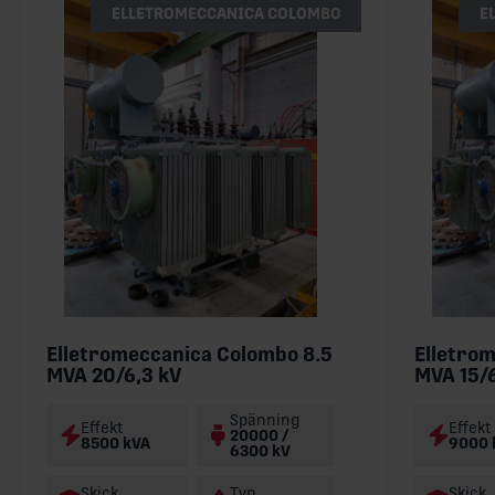
ELLETROMECCANICA COLOMBO
E
Elletromeccanica Colombo 8.5
Elletro
MVA 20/6,3 kV
MVA 15/6
Spänning
Effekt
Effekt
20000 /
8500 kVA
9000 
6300 kV
Skick
Typ
Skick