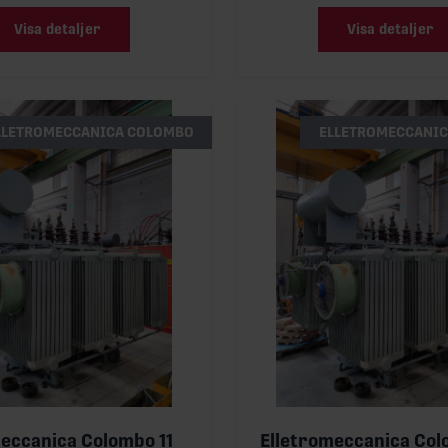
Visa detaljer
Visa detaljer
LLETROMECCANICA COLOMBO
ELLETROMECCANI
eccanica Colombo 11
Elletromeccanica Col