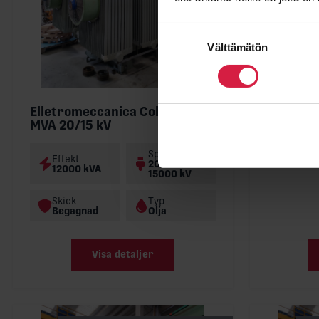
Electro
kV
Suostumuksen
Välttämätön
valinta
Effekt
63000
Skick
Begag
Elletromeccanica Colombo 12
MVA 20/15 kV
Spänning
Effekt
20000 /
12000 kVA
15000 kV
Skick
Typ
Begagnad
Olja
Visa detaljer