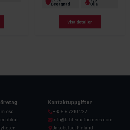
Begagnad
Olja
Visa detaljer
Företag
Kontaktuppgifter
Phone:
m oss
+358 6 7210 222
Email:
ertifikat
info@btbtransformers.com
Location:
yheter
Jakobstad, Finland