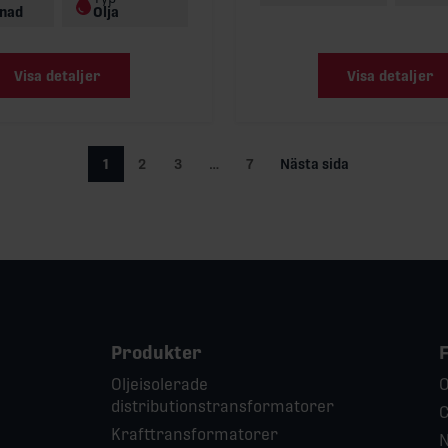
nad
Olja
Visa detaljer
Visa detaljer
1
2
3
…
7
Nästa sida
Produkter
Oljeisolerade
O
distributionstransformatorer
C
Krafttransformatorer
N