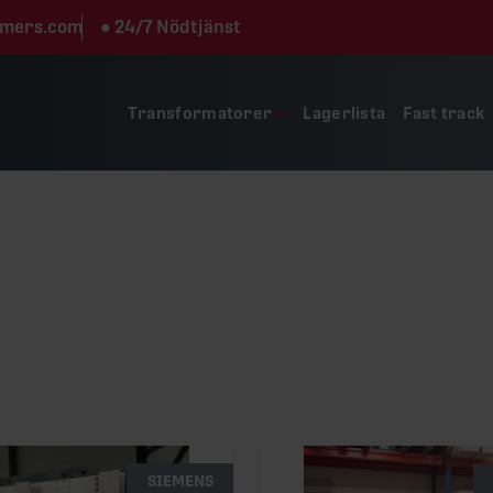
rmers.com
●
24/7 Nödtjänst
Transformatorer
Lagerlista
Fast track
Till salu
SIEMENS