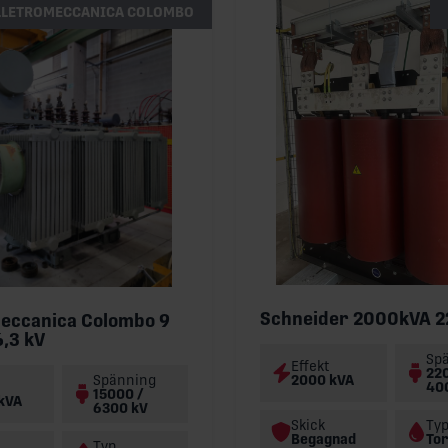
LLETROMECCANICA COLOMBO
Schneider 2000kVA 2
meccanica Colombo 9
,3 kV
Sp
Effekt
22
Spänning
2000 kVA
40
15000 /
kVA
6300 kV
Skick
Ty
Begagnad
To
Typ