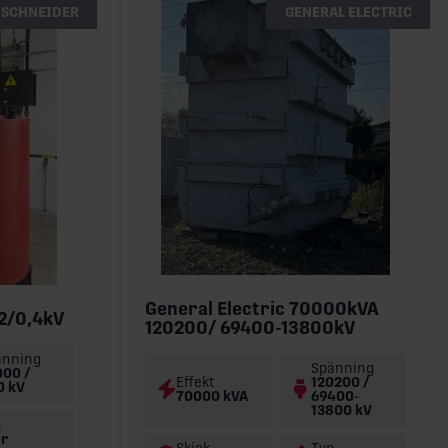
SCHNEIDER
GENERAL ELECTRIC
General Electric 70000kVA
2/0,4kV
120200/ 69400-13800kV
änning
Spänning
000 /
Effekt
120200 /
0 kV
70000 kVA
69400-
13800 kV
p
rr
Skick
Typ