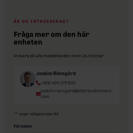
ÄR DU INTRESSERAD?
Fråga mer om den här
enheten
Vi svara på alla meddelanden inom 24 timmar
Joakim Rönngård
Phone:
+358 400 279 833
Email:
joakim.ronngard@btbtransformers.
com
”
*
” anger obligatoriska fält
Förnamn