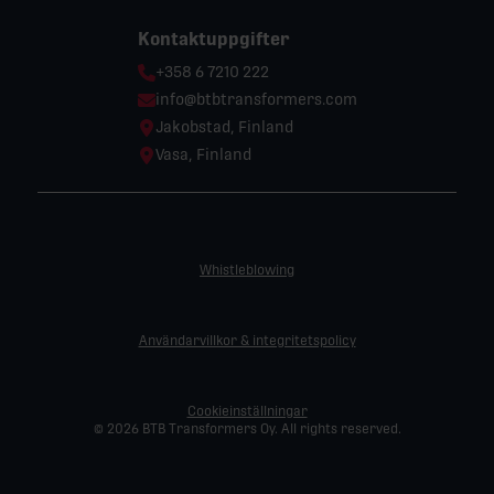
Kontaktuppgifter
Phone:
+358 6 7210 222
Email:
info@btbtransformers.com
Location:
Jakobstad, Finland
Location:
Vasa, Finland
Whistleblowing
Användarvillkor & integritetspolicy
Cookieinställningar
© 2026 BTB Transformers Oy. All rights reserved.