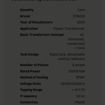
Quantity
1 pce
Brand
ETRA33
Year of Manufacture
2005
Application
Power Transformer
Basic Transformer Concept
oil-
immersed,
conservato
r tank
Tank Design
Rigid tank, detachable
cooling radiators
Number of Phases
3-phase
Rated Power
20000 kVA
Method of Cooling
OFWF
Voltage Ratio
62000/22000 V
Tapping Range
+-8×1,7%
Frequency
50 Hz
Connection
YNyn0