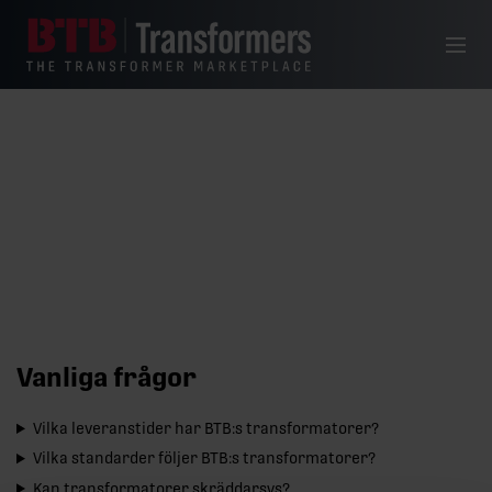
Hoppa till innehåll
Meny
Vanliga frågor
Vanliga frågor
Vilka leveranstider har BTB:s transformatorer?
Vilka standarder följer BTB:s transformatorer?
Kan transformatorer skräddarsys?