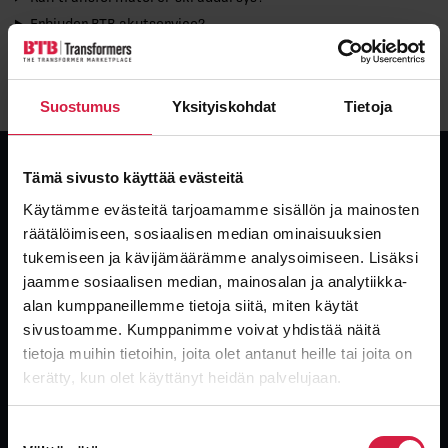
Erbjuder BTB akutservice?
Kan man köpa begagnade transformatorer från BTB?
Vilka certifieringar har BTB?
Suostumus
Yksityiskohdat
Tietoja
Tämä sivusto käyttää evästeitä
Käytämme evästeitä tarjoamamme sisällön ja mainosten
räätälöimiseen, sosiaalisen median ominaisuuksien
Global leverantör av transformatorer. Nya, begagnade och
tukemiseen ja kävijämäärämme analysoimiseen. Lisäksi
överskotts-transformatorer med industrins snabbaste leveranser.
jaamme sosiaalisen median, mainosalan ja analytiikka-
alan kumppaneillemme tietoja siitä, miten käytät
sivustoamme. Kumppanimme voivat yhdistää näitä
tietoja muihin tietoihin, joita olet antanut heille tai joita on
kerätty, kun olet käyttänyt heidän palvelujaan.
Suostumuksen
Produkter