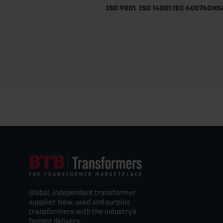
ISO 9001
ISO 14001
IEC 60076
OHSA
Global, independent transformer
supplier. New, used and surplus
transformers with the industry’s
fastest delivery.