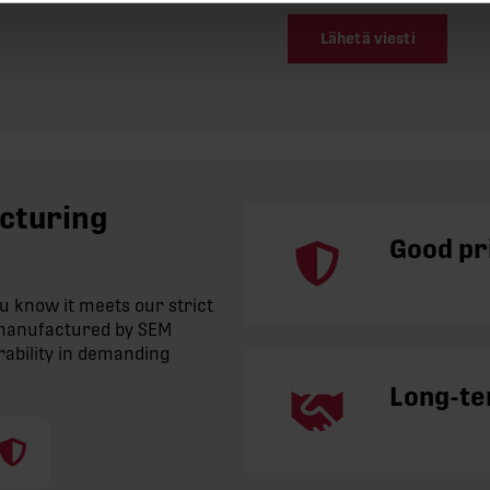
Lähetä viesti
acturing
Good pri
 know it meets our strict
e manufactured by SEM
rability in demanding
Long-te