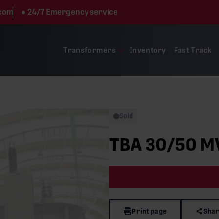
.com
●
24/7 Emergency service
Transformers
Inventory
Fast Track
Sold
TBA 30/50 MV
Print page
Shar