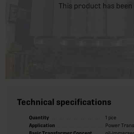
This product has been
Technical specifications
Quantity
1 pce
Application
Power Tran
Basic Transformer Concept
oil-immersed