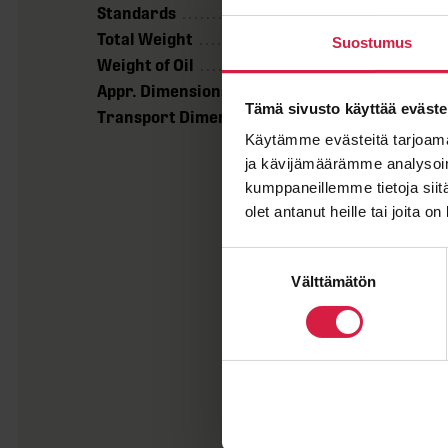
Standards
IEC 60076
Total Weight
~72800 kg
Suostumus
Weight of Oil
~14200 kg
Appr. Dimensions (LxWxH)
6030x3200
Tämä sivusto käyttää eväste
Transport Dimensions
5750x2100x
Käytämme evästeitä tarjoama
ja kävijämäärämme analysoim
kumppaneillemme tietoja siitä
olet antanut heille tai joita o
Suostumuksen
Välttämätön
valinta