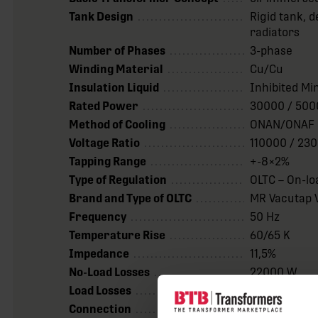
Tank Design
Rigid tank, 
radiators
Number of Phases
3-phase
Winding Material
Cu/Cu
Insulation Liquid
Inhibited Min
Rated Power
30000 / 500
Method of Cooling
ONAN/ONAF
Voltage Ratio
110000 / 230
Tapping Range
+-8×2%
Type of Regulation
OLTC – On-l
Brand and Type of OLTC
MR Vacutap 
Frequency
50 Hz
Temperature Rise
60/65 K
Impedance
11,5%
No-Load Losses
22000 W
Load Losses
140000 W
Connection
YNyn0(d)