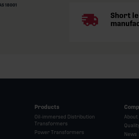
S 18001
Short l
manufa
Products
Comp
Oil-immersed Distribution
About
Transformers
Qualit
Power Transformers
News