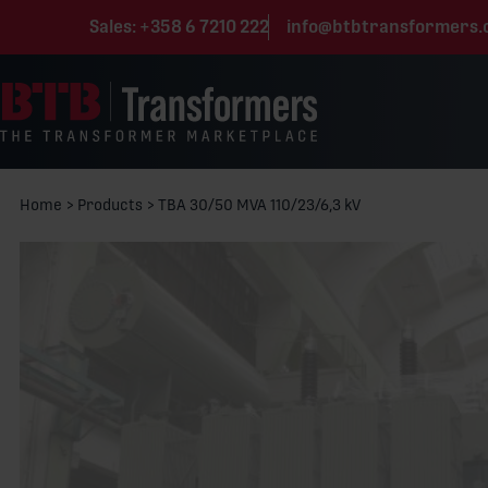
Skip to content
Sales:
+358 6 7210 222
info@btbtransformers
Home
>
Products
>
TBA 30/50 MVA 110/23/6,3 kV