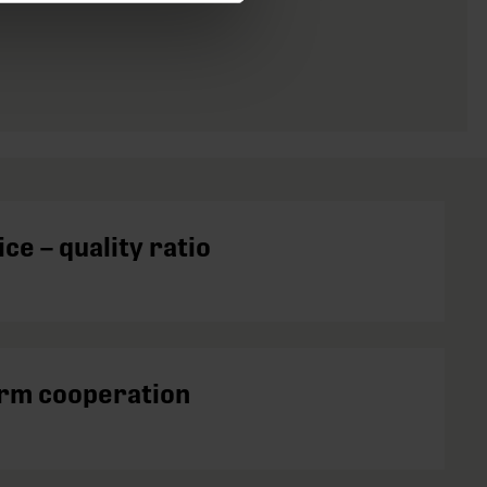
ce – quality ratio
rm cooperation