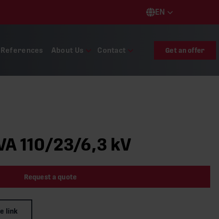
EN
Languages
References
About Us
Contact
Get an offer
A 110/23/6,3 kV
Request a quote
e link