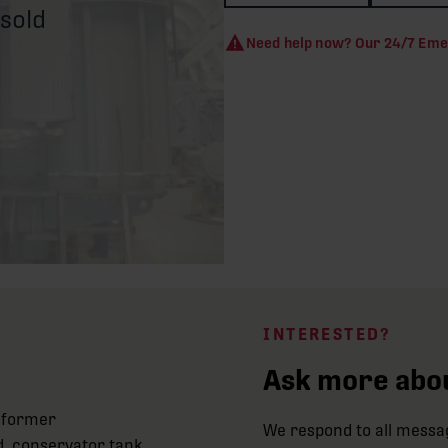
 sold
Need help now? Our 24/7 Eme
INTERESTED?
Ask more abou
sformer
We respond to all messa
, conservator tank