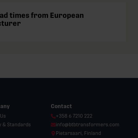
ead times from European
cturer
any
Contact
Phone:
 Us
+358 6 7210 222
Email:
y & Standards
info@btbtransformers.com
Location:
Pietarsaari, Finland