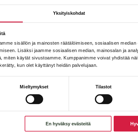
Email
*
Yksityiskohdat
x4980 mm
itä
3810 mm
mme sisällön ja mainosten räätälöimiseen, sosiaalisen median
Message
iseen. Lisäksi jaamme sosiaalisen median, mainosalan ja analy
, miten käytät sivustoamme. Kumppanimme voivat yhdistää näitä t
n kerätty, kun olet käyttänyt heidän palvelujaan.
Mieltymykset
Tilastot
En hyväksy evästeitä
Hyv