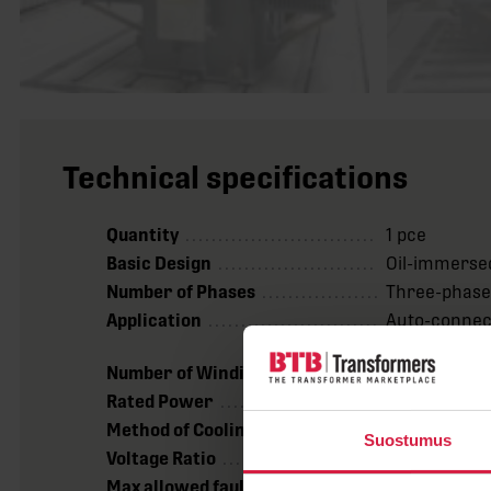
Technical specifications
Quantity
1 pce
Basic Design
Oil-immersed
Number of Phases
Three-phas
Application
Auto-conne
Transforme
Number of Windings
1
Rated Power
36000 kVA
Method of Cooling
ONAN
Suostumus
Voltage Ratio
33000 / 100
Max allowed fault current
22 kA (RMS fo