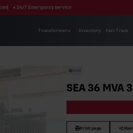
.com
●
24/7 Emergency service
Transformers
Inventory
Fast Track
Sold
SEA 36 MVA 3
Print page
Shar