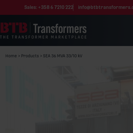
Skip to content
Sales:
+358 6 7210 222
info@btbtransformers
Home
>
Products
>
SEA 36 MVA 33/10 kV