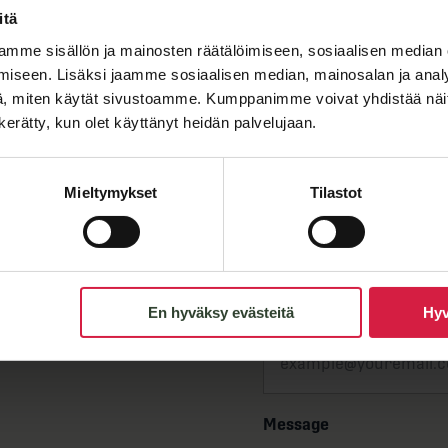
itä
tap changer
"
*
" indicates required fields
11 kV side
mme sisällön ja mainosten räätälöimiseen, sosiaalisen median
V
iseen. Lisäksi jaamme sosiaalisen median, mainosalan ja analy
First name
, miten käytät sivustoamme. Kumppanimme voivat yhdistää näitä t
V
n kerätty, kun olet käyttänyt heidän palvelujaan.
connected)
Mieltymykset
Tilastot
Last name
 C
449x mm (incl.
Email
*
En hyväksy evästeitä
Hyv
Message