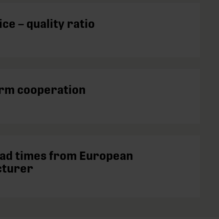
ce – quality ratio
rm cooperation
ead times from European
cturer