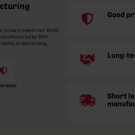
acturing
Good pri
 know it meets our strict
e manufactured by SEM
rability in demanding
Long-te
S 18001
Short l
manufa