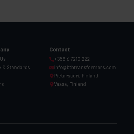
any
Contact
Phone:
 Us
+358 6 7210 222
Email:
y & Standards
info@btbtransformers.com
Location:
Pietarsaari, Finland
Location:
rs
Vaasa, Finland