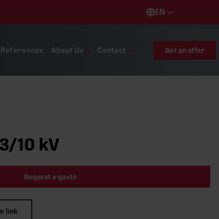
EN
Languages
References
About Us
Contact
Get an offer
3/10 kV
Request a quote
e link