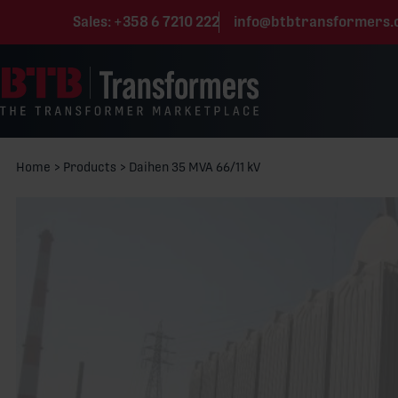
Skip to content
Sales:
+358 6 7210 222
info@btbtransformers
Home
>
Products
>
Daihen 35 MVA 66/11 kV