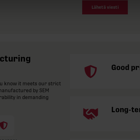
Lähetä viesti
acturing
Good pri
 know it meets our strict
e manufactured by SEM
rability in demanding
Long-te