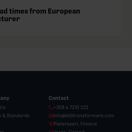
ead times from European
cturer
any
Contact
Phone:
 Us
+358 6 7210 222
Email:
y & Standards
info@btbtransformers.com
Location:
Pietarsaari, Finland
Location: