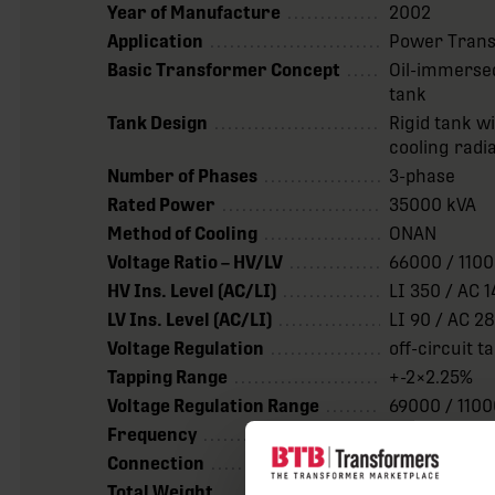
Year of Manufacture
2002
Application
Power Tran
Basic Transformer Concept
Oil-immerse
tank
Tank Design
Rigid tank w
cooling radi
Number of Phases
3-phase
Rated Power
35000 kVA
Method of Cooling
ONAN
Voltage Ratio – HV/LV
66000 / 1100
HV Ins. Level (AC/LI)
LI 350 / AC 
LV Ins. Level (AC/LI)
LI 90 / AC 2
Voltage Regulation
off-circuit 
Tapping Range
+-2×2.25%
Voltage Regulation Range
69000 / 1100
Frequency
50 Hz
Connection
Dd0
Total Weight
55000 kg