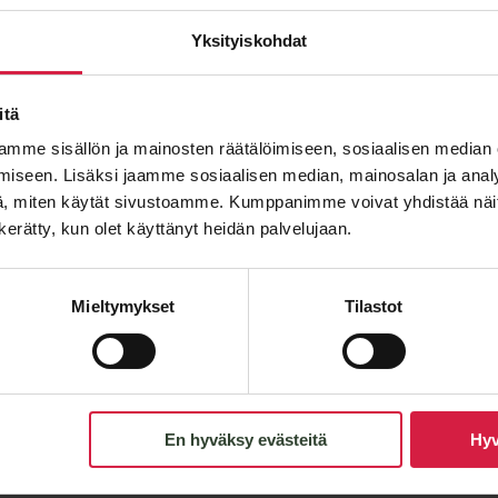
Email
*
Yksityiskohdat
itä
mme sisällön ja mainosten räätälöimiseen, sosiaalisen median
Message
iseen. Lisäksi jaamme sosiaalisen median, mainosalan ja analy
, miten käytät sivustoamme. Kumppanimme voivat yhdistää näitä t
n kerätty, kun olet käyttänyt heidän palvelujaan.
Mieltymykset
Tilastot
En hyväksy evästeitä
Hyv