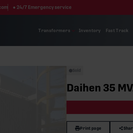
.com
●
24/7 Emergency service
Transformers
Inventory
Fast Track
Sold
Daihen 35 MV
Print page
Shar