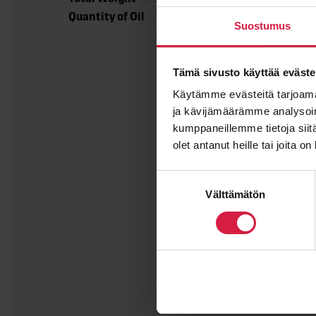
Quantity of Oil
13500 litres
Suostumus
Tämä sivusto käyttää eväste
Käytämme evästeitä tarjoama
ja kävijämäärämme analysoim
kumppaneillemme tietoja siitä
olet antanut heille tai joita o
Suostumuksen
Välttämätön
valinta