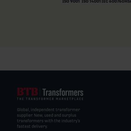
ISO 9001
ISO 14001
IEC 60076
OHSA
Global, independent transformer
supplier. New, used and surplus
transformers with the industry’s
fastest delivery.