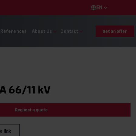
EN
Languages
References
About Us
Contact
Get an offer
A 66/11 kV
Request a quote
e link