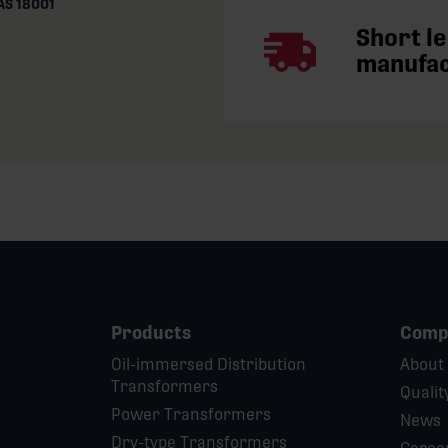
S 18001
Short l
manufa
Products
Comp
Oil-immersed Distribution
About
Transformers
Qualit
Power Transformers
News
Dry-type Transformers