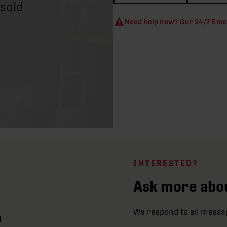
 sold
Need help now? Our 24/7 Eme
INTERESTED?
Ask more abou
We respond to all messa
d