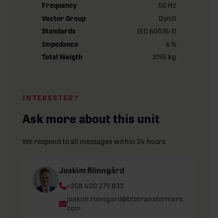
Frequency
50 Hz
Vector Group
Dyn11
Standards
IEC 60076-11
Impedance
6 %
Total Weigth
3195 kg
INTERESTED?
Ask more about this unit
We respond to all messages within 24 hours
Joakim Rönngård
Phone:
+358 400 279 833
Email:
joakim.ronngard@btbtransformers.
com