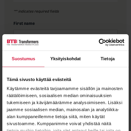
"
*
" indicates required fields
First name
Last name
Suostumus
Yksityiskohdat
Tietoja
Tämä sivusto käyttää evästeitä
Email
*
Käytämme evästeitä tarjoamamme sisällön ja mainosten
räätälöimiseen, sosiaalisen median ominaisuuksien
tukemiseen ja kävijämäärämme analysoimiseen. Lisäksi
jaamme sosiaalisen median, mainosalan ja analytiikka-
alan kumppaneillemme tietoja siitä, miten käytät
Message
sivustoamme. Kumppanimme voivat yhdistää näitä
tietoja muihin tietoihin, joita olet antanut heille tai joita on