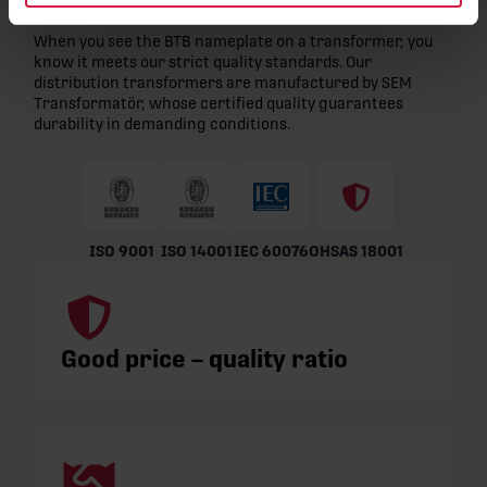
When you see the BTB nameplate on a transformer, you
know it meets our strict quality standards. Our
distribution transformers are manufactured by SEM
Transformatör, whose certified quality guarantees
durability in demanding conditions.
ISO 9001
ISO 14001
IEC 60076
OHSAS 18001
Good price – quality ratio