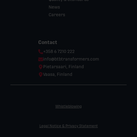
News
Careers
Contact
Phone:
+358 6 7210 222
Email:
info@btbtransformers.com
Location:
Pietarsaari, Finland
Location:
Vaasa, Finland
Whistleblowing
Legal Notice & Privacy Statement