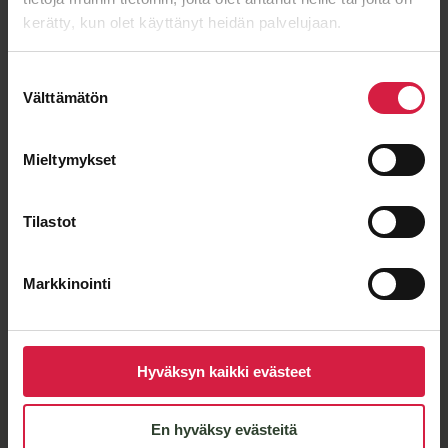
kerätty, kun olet käyttänyt heidän palvelujaan.
Suostumuksen
Välttämätön
valinta
Mieltymykset
Tilastot
Lähetä viesti
Markkinointi
Hyväksyn kaikki evästeet
BTB quality and flexible
En hyväksy evästeitä
manufacturing partners