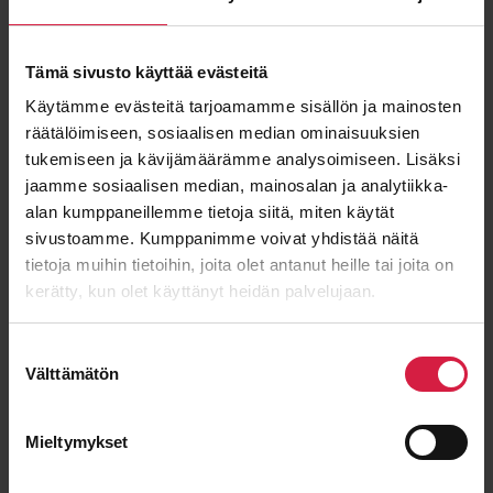
com
Tämä sivusto käyttää evästeitä
"
*
" indicates required fields
Käytämme evästeitä tarjoamamme sisällön ja mainosten
First name
räätälöimiseen, sosiaalisen median ominaisuuksien
tukemiseen ja kävijämäärämme analysoimiseen. Lisäksi
jaamme sosiaalisen median, mainosalan ja analytiikka-
alan kumppaneillemme tietoja siitä, miten käytät
sivustoamme. Kumppanimme voivat yhdistää näitä
Last name
tietoja muihin tietoihin, joita olet antanut heille tai joita on
kerätty, kun olet käyttänyt heidän palvelujaan.
Suostumuksen
Email
*
Välttämätön
valinta
Mieltymykset