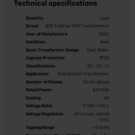
Technical specifications
Quantity
1 pce
Brand
BTB Trafo by TMC Transformers
Year of Manufacture
2024
Condition
New
Basic Transformer Design
Cast-Resin
Ingress Protection
IP00
Classifications
E2 – C2 – F1
Application
Distribution Transformer
Number of Phases
Three-phase
Rated Power
800 kVA
Cooling
AN
Voltage Ratio
11 000 / 420 V
Voltage Regulation
off-circuit, bolted
links
Tapping Range
+-2×2.5%