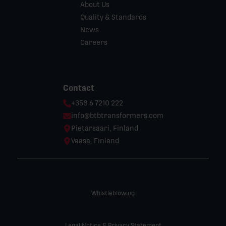
About Us
Quality & Standards
News
Careers
Contact
Phone:
+358 6 7210 222
Email:
info@btbtransformers.com
Location:
Pietarsaari, Finland
Location:
Vaasa, Finland
Whistleblowing
Legal Notice & Privacy Statement