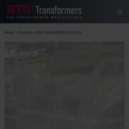
Skip to content
Menu
Home
>
Products
>
BTB Trafo 800kVA 11/0,42kV