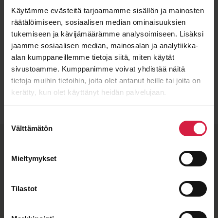
Käytämme evästeitä tarjoamamme sisällön ja mainosten
räätälöimiseen, sosiaalisen median ominaisuuksien
tukemiseen ja kävijämäärämme analysoimiseen. Lisäksi
jaamme sosiaalisen median, mainosalan ja analytiikka-
alan kumppaneillemme tietoja siitä, miten käytät
sivustoamme. Kumppanimme voivat yhdistää näitä
Lähetä viesti
tietoja muihin tietoihin, joita olet antanut heille tai joita on
kerätty, kun olet käyttänyt heidän palvelujaan.
Suostumuksen
Välttämätön
valinta
BTB quality and flexible
manufacturing partners
Mieltymykset
When you see the BTB nameplate on a transformer, you
Tilastot
know it meets our strict quality standards. Our
distribution transformers are manufactured by SEM
Transformatör, whose certified quality guarantees
durability in demanding conditions.