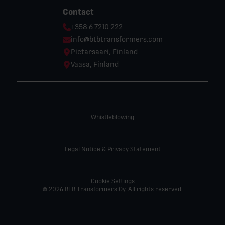
Contact
Phone:
+358 6 7210 222
Email:
info@btbtransformers.com
Location:
Pietarsaari, Finland
Location:
Vaasa, Finland
Whistleblowing
Legal Notice & Privacy Statement
Cookie Settings
© 2026 BTB Transformers Oy. All rights reserved.