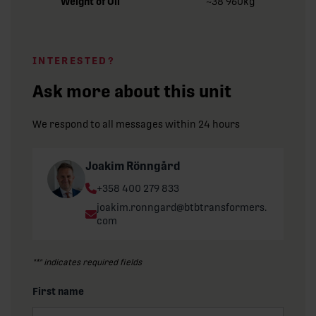
Weight of Oil
~38 960kg
INTERESTED?
Ask more about this unit
We respond to all messages within 24 hours
Joakim Rönngård
Phone:
+358 400 279 833
Email:
joakim.ronngard@btbtransformers.
com
"
*
" indicates required fields
First name