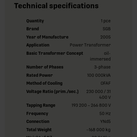
Technical specifications
Quantity
1 pce
Brand
SGB
Year of Manufacture
2005
Application
Power Transformer
Basic Transformer Concept
oil-
immersed
Number of Phases
3-phase
Rated Power
100 000kVA
Method of Cooling
OFAF
Voltage Ratio (prim./sec.)
230 000 / 31
400 V
Tapping Range
193 200 – 266 800 V
Frequency
50 Hz
Connection
YNd5
Total Weight
~168 000 kg