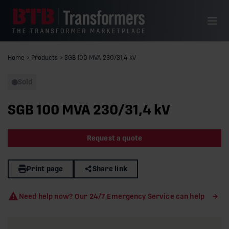
Skip to content
Menu
Home
>
Products
>
SGB 100 MVA 230/31,4 kV
Sold
SGB 100 MVA 230/31,4 kV
Request a quote
Print page
Share link
Need help now? Our 24/7 Emergency Service can help