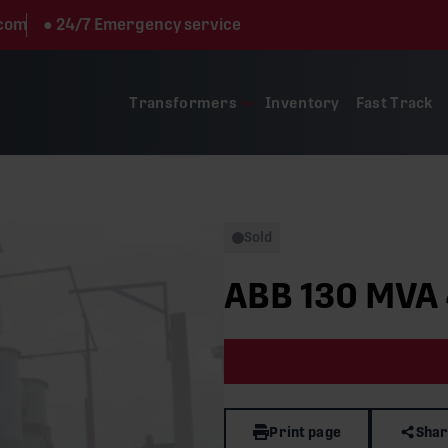
.com
●
24/7 Emergency service
Transformers
Inventory
Fast Track
Sold
ABB 130 MVA 
Print page
Shar