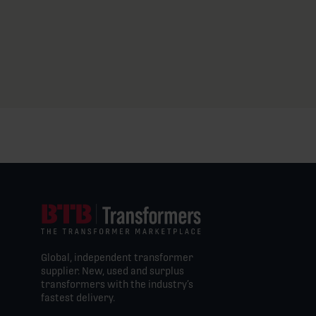
Global, independent transformer
supplier. New, used and surplus
transformers with the industry’s
fastest delivery.