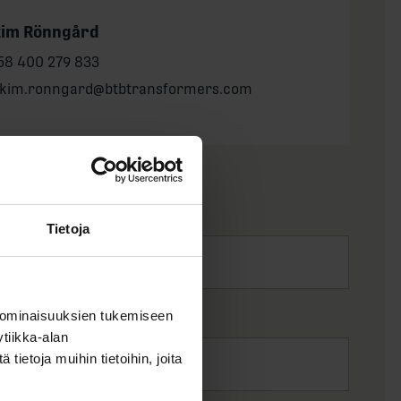
kim Rönngård
one:
58 400 279 833
il:
akim.ronngard@btbtransformers.com
Tietoja
 ominaisuuksien tukemiseen
tiikka-alan
ietoja muihin tietoihin, joita