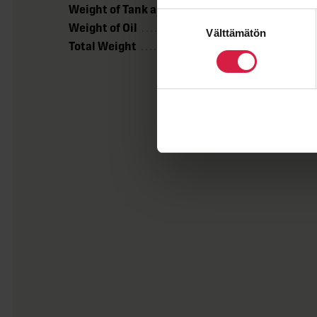
Weight of Tank and Fittings
19 000 kg
Suostumuksen
Weight of Oil
37 000 kg
Välttämätön
valinta
Total Weight
211 000 kg