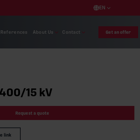
EN
Languages
References
About Us
Contact
Get an offer
400/15 kV
Request a quote
e link