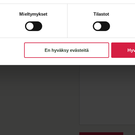
Email
*
Mieltymykset
Tilastot
Message
En hyväksy evästeitä
Hyv