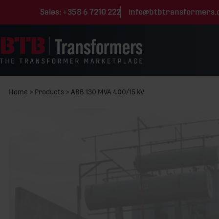
Skip to content
Sales:
+358 6 7210 222
info@btbtransformers
Home
>
Products
>
ABB 130 MVA 400/15 kV