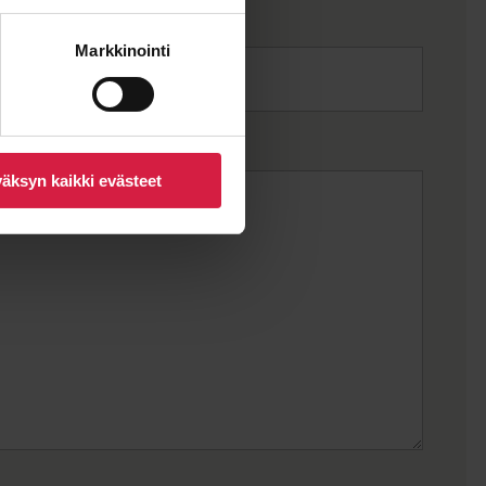
Markkinointi
äksyn kaikki evästeet