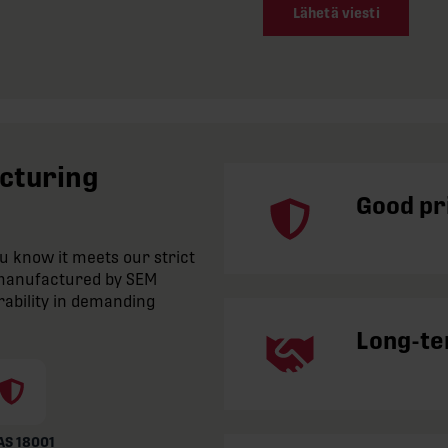
Lähetä viesti
acturing
Good pri
 know it meets our strict
e manufactured by SEM
rability in demanding
Long-te
S 18001