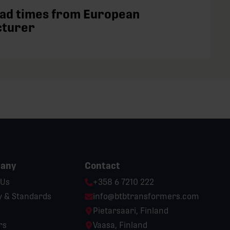
ead times from European
cturer
any
Contact
Phone:
 Us
+358 6 7210 222
Email:
y & Standards
info@btbtransformers.com
Location:
Pietarsaari, Finland
Location:
rs
Vaasa, Finland