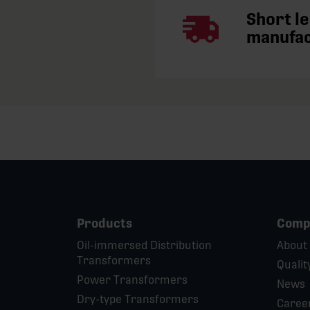
Short l
manufa
Products
Comp
Oil-immersed Distribution
About
Transformers
Qualit
Power Transformers
News
Dry-type Transformers
Caree