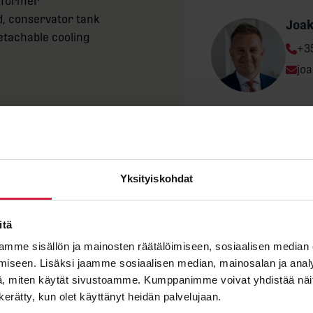
sformer
, conservator tank
Joa
detachable cooling
Ph
+3
Ema
jo
 000 V
"
*
" indicates required fields
tap changer
First name
Yksityiskohdat
300 – IA 550 FI 230
itä
Last name
mme sisällön ja mainosten räätälöimiseen, sosiaalisen median
iseen. Lisäksi jaamme sosiaalisen median, mainosalan ja analy
, miten käytät sivustoamme. Kumppanimme voivat yhdistää näitä t
n kerätty, kun olet käyttänyt heidän palvelujaan.