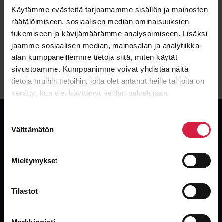
100000 kVA
220000 / 25000 kV
Käytämme evästeitä tarjoamamme sisällön ja mainosten
räätälöimiseen, sosiaalisen median ominaisuuksien
Condition
Type
Used
Oil
tukemiseen ja kävijämäärämme analysoimiseen. Lisäksi
jaamme sosiaalisen median, mainosalan ja analytiikka-
alan kumppaneillemme tietoja siitä, miten käytät
View details
sivustoamme. Kumppanimme voivat yhdistää näitä
tietoja muihin tietoihin, joita olet antanut heille tai joita on
kerätty, kun olet käyttänyt heidän palvelujaan.
Suostumuksen
Välttämätön
valinta
Global, independent transformer supplier. New, used and surplus
Mieltymykset
transformers with the industry’s fastest delivery.
Tilastot
Markkinointi