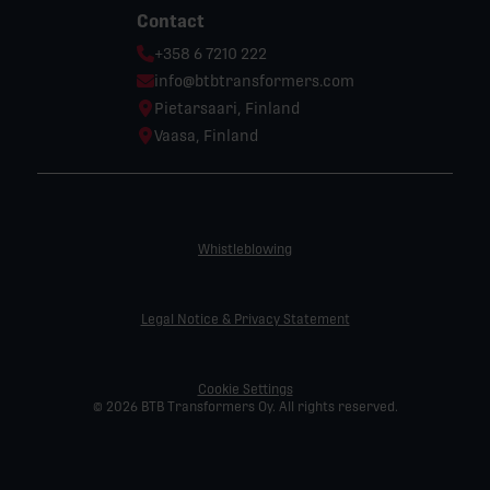
Contact
Phone:
+358 6 7210 222
Email:
info@btbtransformers.com
Location:
Pietarsaari, Finland
Location:
Vaasa, Finland
Whistleblowing
Legal Notice & Privacy Statement
Cookie Settings
© 2026 BTB Transformers Oy. All rights reserved.