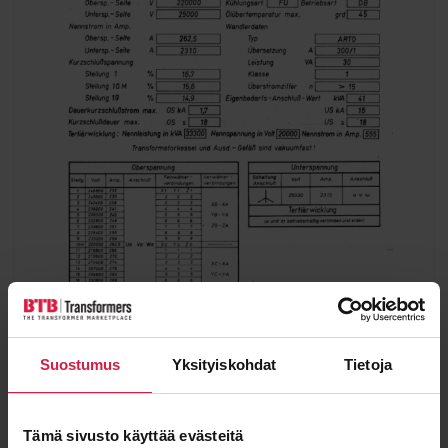
Suostumus
Yksityiskohdat
Tietoja
Trafo-Union 100 MVA 220/25 kV
Tämä sivusto käyttää evästeitä
Power
Voltage