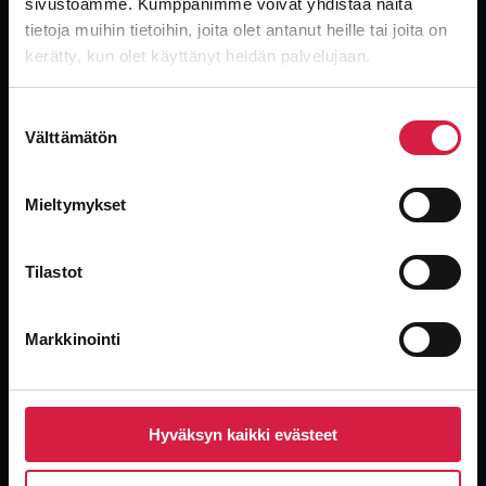
sivustoamme. Kumppanimme voivat yhdistää näitä
tietoja muihin tietoihin, joita olet antanut heille tai joita on
Global, independent transformer supplier. New, used and surplus
kerätty, kun olet käyttänyt heidän palvelujaan.
transformers with the industry’s fastest delivery.
Suostumuksen
Välttämätön
valinta
Mieltymykset
Products
Tilastot
Oil-immersed Distribution Transformers
Power Transformers
Dry-type Transformers
Markkinointi
Special Application Transformers
Used Units
Hyväksyn kaikki evästeet