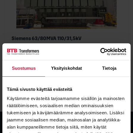
Siemens 63/80MVA 110/31,5kV
Power
Voltage
80000 kVA
110000 / 31500 kV
Condition
Type
Suostumus
Yksityiskohdat
Tietoja
Used
Oil
View details
Tämä sivusto käyttää evästeitä
Käytämme evästeitä tarjoamamme sisällön ja mainosten
räätälöimiseen, sosiaalisen median ominaisuuksien
tukemiseen ja kävijämäärämme analysoimiseen. Lisäksi
jaamme sosiaalisen median, mainosalan ja analytiikka-
alan kumppaneillemme tietoja siitä, miten käytät