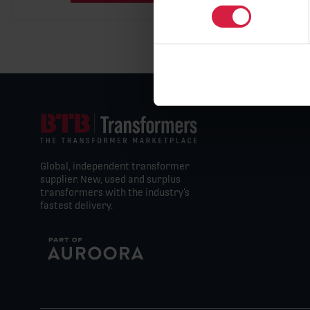
Global, independent transformer
supplier. New, used and surplus
transformers with the industry’s
fastest delivery.