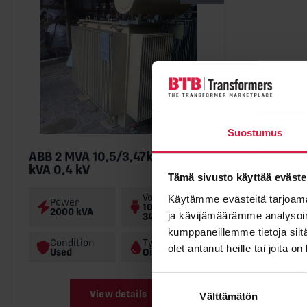
Suostumus
ABB 2 MVA 10,5/3,47kV + 50
kVA 0,4 kV
Tämä sivusto käyttää eväste
Voltage
Käytämme evästeitä tarjoama
Power
10500 /
2000 kVA
ja kävijämäärämme analysoim
3470 kV
kumppaneillemme tietoja siitä
Condition
Type
olet antanut heille tai joita o
Used
Oil
Suostumuksen
View details
Välttämätön
valinta