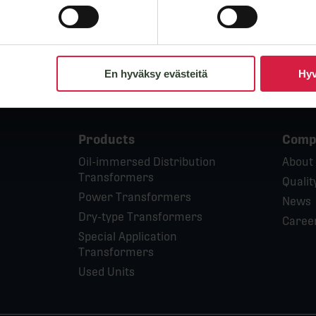
En hyväksy evästeitä
Hyv
Products
Comp
Oil-immersed Distribution
About
Transformers
Qualit
Power Transformers
News
Dry-type Transformers
Caree
Special Application
Transformers
Used Units