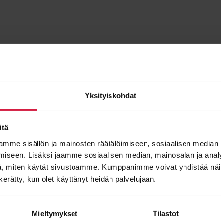
Yksityiskohdat
itä
mme sisällön ja mainosten räätälöimiseen, sosiaalisen median
iseen. Lisäksi jaamme sosiaalisen median, mainosalan ja analy
, miten käytät sivustoamme. Kumppanimme voivat yhdistää näitä t
n kerätty, kun olet käyttänyt heidän palvelujaan.
Mieltymykset
Tilastot