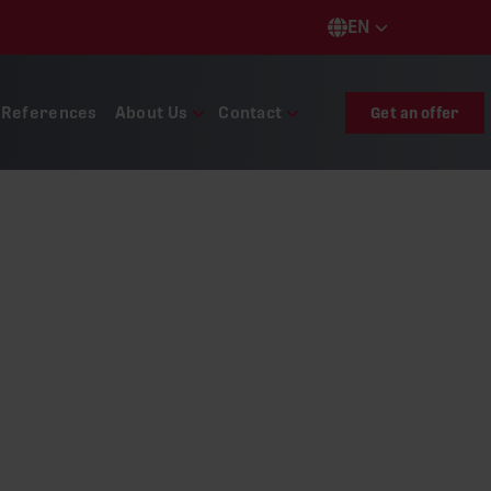
EN
Languages
References
About Us
Contact
Get an offer