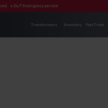
.com
●
24/7 Emergency service
Transformers
Inventory
Fast Track
Dy11yn11