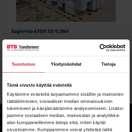
Eaglerise 6300 33/0,8kV
Power
Voltage
6300 kVA
33000 / 800 kV
Condition
Type
Used
Oil
Suostumus
Yksityiskohdat
Tietoja
View details
Tämä sivusto käyttää evästeitä
Käytämme evästeitä tarjoamamme sisällön ja mainosten
räätälöimiseen, sosiaalisen median ominaisuuksien
tukemiseen ja kävijämäärämme analysoimiseen. Lisäksi
jaamme sosiaalisen median, mainosalan ja analytiikka-
alan kumppaneillemme tietoja siitä, miten käytät
sivustoamme. Kumppanimme voivat yhdistää näitä