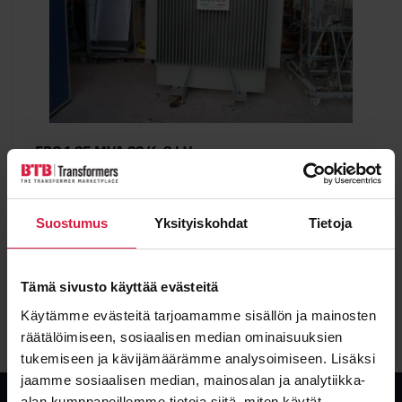
EBG 1,25 MVA 22/6,3 kV
Power
Voltage
1250 kVA
22000 / 630 kV
Suostumus
Yksityiskohdat
Tietoja
Condition
Type
Used
Oil
Tämä sivusto käyttää evästeitä
View details
Käytämme evästeitä tarjoamamme sisällön ja mainosten
räätälöimiseen, sosiaalisen median ominaisuuksien
tukemiseen ja kävijämäärämme analysoimiseen. Lisäksi
jaamme sosiaalisen median, mainosalan ja analytiikka-
alan kumppaneillemme tietoja siitä, miten käytät