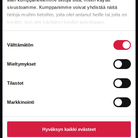
sivustoamme. Kumppanimme voivat yhdistää näitä
tietoja muihin tietoihin, joita olet antanut heille tai joita on
kerätty, kun olet käyttänyt heidän palvelujaan.
Global, independent transformer supplier. New, used and surplus
transformers with the industry’s fastest delivery.
Suostumuksen
Välttämätön
valinta
Mieltymykset
Products
Tilastot
Oil-immersed Distribution Transformers
Power Transformers
Markkinointi
Dry-type Transformers
Special Application Transformers
Used Units
Hyväksyn kaikki evästeet