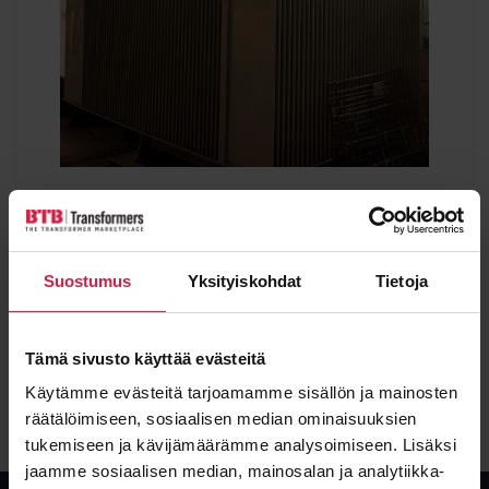
Contirep 6,3 MVA 21/6,3kV
Power
Voltage
6300 kVA
21000 / 6300 kV
Suostumus
Yksityiskohdat
Tietoja
Condition
Type
Used
Oil
Tämä sivusto käyttää evästeitä
View details
Käytämme evästeitä tarjoamamme sisällön ja mainosten
räätälöimiseen, sosiaalisen median ominaisuuksien
tukemiseen ja kävijämäärämme analysoimiseen. Lisäksi
jaamme sosiaalisen median, mainosalan ja analytiikka-