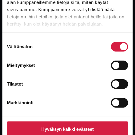
alan kumppaneillemme tietoja siitä, miten käytät
sivustoamme. Kumppanimme voivat yhdistää näitä
tietoja muihin tietoihin, joita olet antanut heille tai joita on
kerätty, kun olet käyttänyt heidän palvelujaan.
Global, independent transformer supplier. New, used and surplus
transformers with the industry’s fastest delivery.
Suostumuksen
Välttämätön
valinta
Mieltymykset
Tilastot
Products
Oil-immersed Distribution Transformers
Markkinointi
Power Transformers
Dry-type Transformers
Special Application Transformers
Used Units
Hyväksyn kaikki evästeet