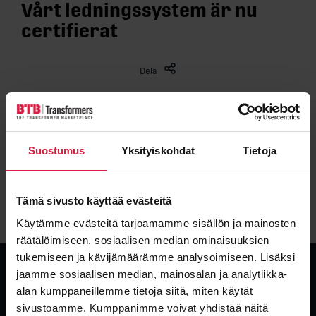
Vårt ledningssystem är nu
certifierat
Dela
Bureau Veritas har 15.4.2021 utfärdat ISO 9001:2015 certifikat
och 28.3.2022 även ISO 14001:2015 och ISO 45001:2018 för vårt
ledningssystem inom följande giltighetsområde:
Suostumus
Yksityiskohdat
Tietoja
”FÖRSÄLJNING OCH FÖRMEDLING AV TRANSFORMATORER,
REAKTORER OCH ANDRA ELTEKNISKA KOMPONENTER GLOBALT
Tämä sivusto käyttää evästeitä
SAMT TILLHÖRANDE KUNDTJÄNSTER OCH KONSULTATION”
Käytämme evästeitä tarjoamamme sisällön ja mainosten
räätälöimiseen, sosiaalisen median ominaisuuksien
tukemiseen ja kävijämäärämme analysoimiseen. Lisäksi
jaamme sosiaalisen median, mainosalan ja analytiikka-
alan kumppaneillemme tietoja siitä, miten käytät
sivustoamme. Kumppanimme voivat yhdistää näitä