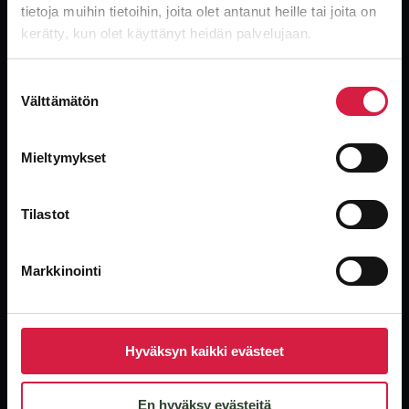
tietoja muihin tietoihin, joita olet antanut heille tai joita on
Global leverantör av transformatorer. Nya, begagnade och
överskotts-transformatorer med industrins snabbaste leveranser.
kerätty, kun olet käyttänyt heidän palvelujaan.
Suostumuksen
Välttämätön
valinta
Mieltymykset
Produkter
Oljeisolerade distributionstransformatorer
Tilastot
Krafttransformatorer
Torrisolerade transformatorer
Markkinointi
Specialtransformatorer
Begagnade enheter
Hyväksyn kaikki evästeet
Företag
En hyväksy evästeitä