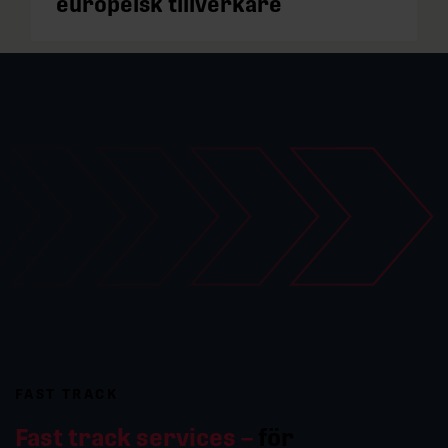
europeisk tillverkare
FAST TRACK
Fast track services –
för