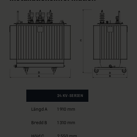
24 KV-SERIEN
Längd A
1 910 mm
Bredd B
1 310 mm
Höjd C
2 550 mm