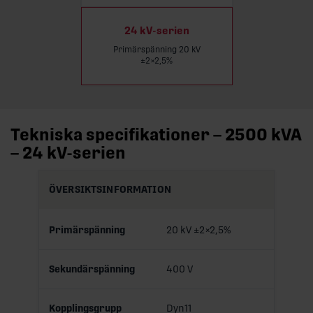
24 kV-serien
Primärspänning 20 kV
±2×2,5%
Tekniska specifikationer – 2500 kVA
– 24 kV-serien
ÖVERSIKTSINFORMATION
Primärspänning
20 kV ±2×2,5%
Sekundärspänning
400 V
Kopplingsgrupp
Dyn11