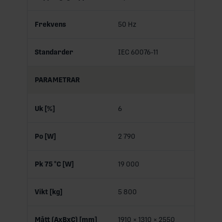
Frekvens
50 Hz
Standarder
IEC 60076-11
PARAMETRAR
Uk [%]
6
Po [W]
2 790
Pk 75 °C [W]
19 000
Vikt [kg]
5 800
Mått (AxBxC) [mm]
1910 × 1310 × 2550