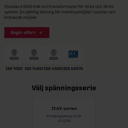
Standard 2500 kVA torrtransformator för 10 kV och 20 kV-
system. En pålitlig lösning för inomhusmiljöer, tunnlar och
krävande miljöer.
Begär offert
ISO 9001
ISO 14001
ISO 45001
IEC 60076
Välj spänningsserie
12 kV-serien
Primärspänning 10 kV
Läs mer
±2×2,5%