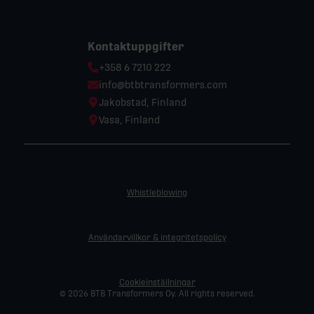
Kontaktuppgifter
Phone:
+358 6 7210 222
Email:
info@btbtransformers.com
Location:
Jakobstad, Finland
Location:
Vasa, Finland
Whistleblowing
Användarvillkor & integritetspolicy
Cookieinställningar
© 2026 BTB Transformers Oy. All rights reserved.