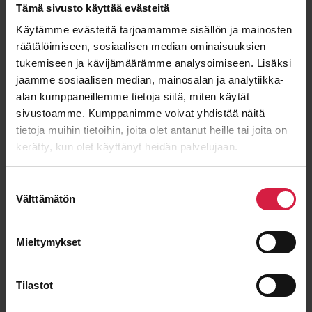
Tämä sivusto käyttää evästeitä
Käytämme evästeitä tarjoamamme sisällön ja mainosten
E-post
*
räätälöimiseen, sosiaalisen median ominaisuuksien
tukemiseen ja kävijämäärämme analysoimiseen. Lisäksi
jaamme sosiaalisen median, mainosalan ja analytiikka-
alan kumppaneillemme tietoja siitä, miten käytät
sivustoamme. Kumppanimme voivat yhdistää näitä
Meddelande
tietoja muihin tietoihin, joita olet antanut heille tai joita on
kerätty, kun olet käyttänyt heidän palvelujaan.
Suostumuksen
Välttämätön
valinta
Mieltymykset
Tilastot