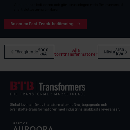
Vi minimerar ledtiderna och gör utrustningen redo för leverans så
snart sluttesterna är klara.
Be om en Fast Track-bedömning
2000
3150
Alla
Föregående
Nästa
kVA
kVA
torrtransformatorer
Global leverantör av transformatorer. Nya, begagnade och
överskotts-transformatorer med industrins snabbaste leveranser.