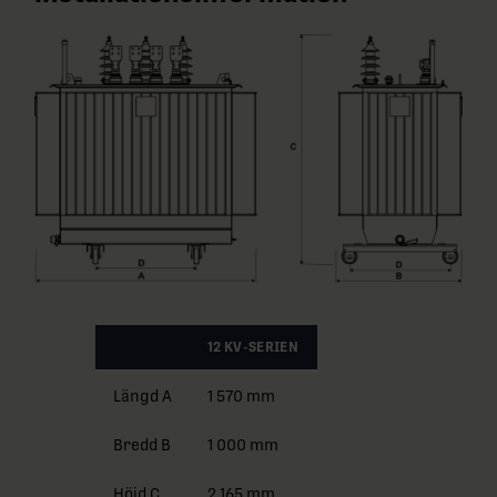
12 KV-SERIEN
Längd A
1 570 mm
Bredd B
1 000 mm
Höjd C
2 165 mm