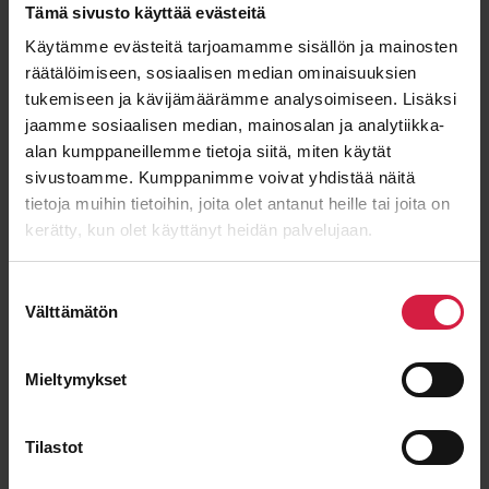
Tämä sivusto käyttää evästeitä
Käytämme evästeitä tarjoamamme sisällön ja mainosten
E-post
*
räätälöimiseen, sosiaalisen median ominaisuuksien
tukemiseen ja kävijämäärämme analysoimiseen. Lisäksi
jaamme sosiaalisen median, mainosalan ja analytiikka-
alan kumppaneillemme tietoja siitä, miten käytät
sivustoamme. Kumppanimme voivat yhdistää näitä
Meddelande
tietoja muihin tietoihin, joita olet antanut heille tai joita on
kerätty, kun olet käyttänyt heidän palvelujaan.
Suostumuksen
Välttämätön
valinta
Mieltymykset
Tilastot