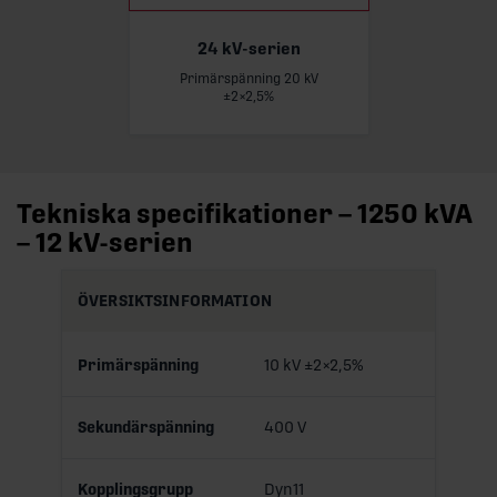
24 kV-serien
Primärspänning 20 kV
Läs mer
±2×2,5%
Tekniska specifikationer – 1250 kVA
– 12 kV-serien
ÖVERSIKTSINFORMATION
Primärspänning
10 kV ±2×2,5%
Sekundärspänning
400 V
Kopplingsgrupp
Dyn11