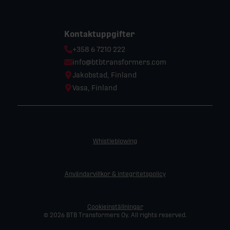
Kontaktuppgifter
Phone:
+358 6 7210 222
Email:
info@btbtransformers.com
Location:
Jakobstad, Finland
Location:
Vasa, Finland
Whistleblowing
Användarvillkor & integritetspolicy
Cookieinställningar
© 2026 BTB Transformers Oy. All rights reserved.