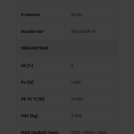
Frekvens
50 Hz
Standarder
IEC 60076-11
PARAMETRAR
Uk [%]
6
Po [W]
1 620
Pk 75 °C [W]
11 000
Vikt [kg]
3 330
Mått (AxBxC) [mm]
1570 × 1000 × 2165