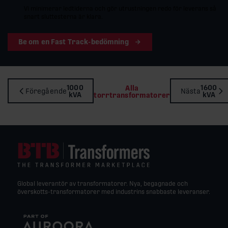
Vi minimerar ledtiderna och gör utrustningen redo för leverans så
snart sluttesterna är klara.
Be om en Fast Track-bedömning
1000
1600
Alla
Föregående
Nästa
kVA
kVA
torrtransformatorer
Global leverantör av transformatorer. Nya, begagnade och
överskotts-transformatorer med industrins snabbaste leveranser.