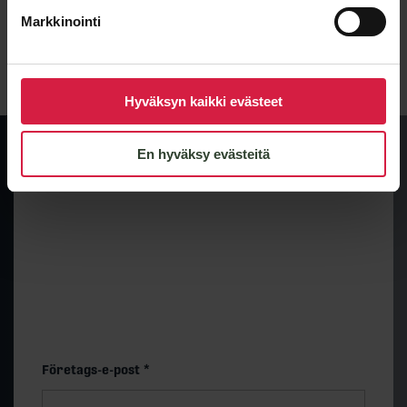
Markkinointi
Lähetä viesti
Hyväksyn kaikki evästeet
En hyväksy evästeitä
Preliminär prisnivå och
leveranstid
Få snabbt en uppskattning av prisnivån och
leveranstiden för en standardmodell på 500 kVA. Det
slutliga priset bestäms av de tekniska valen.
”
*
” anger obligatoriska fält
Företags-e-post
*