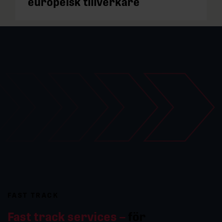
europeisk tillverkare
FAST TRACK
Fast track services –
för