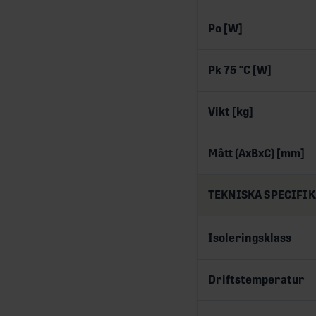
Po [W]
Pk 75 °C [W]
Vikt [kg]
Mått (AxBxC) [mm]
TEKNISKA SPECIFI
Isoleringsklass
Driftstemperatur