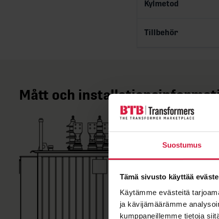
Kylmetod
Tillbehör
Mått och installationsinformat
Suostumus
Tämä sivusto käyttää eväste
Käytämme evästeitä tarjoama
ja kävijämäärämme analysoim
kumppaneillemme tietoja siitä