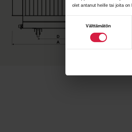
olet antanut heille tai joita o
Suostumuksen
Välttämätön
valinta