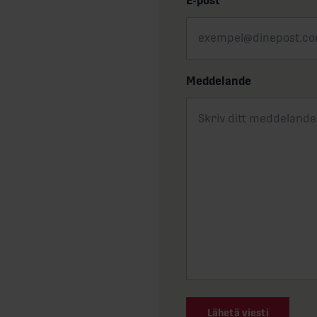
E-post
*
Meddelande
Lähetä viesti