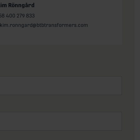
kim Rönngård
one:
58 400 279 833
il:
akim.ronngard@btbtransformers.com