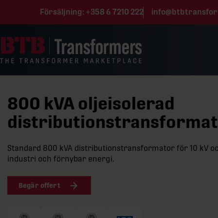
Hoppa till innehåll
Försäljning:
+358 6 7210 222
info@btbtransfo
800 kVA oljeisolerad
distributionstransformato
Standard 800 kVA distributionstransformator för 10 kV och
industri och förnybar energi.
Begär offert