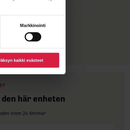
1 780 mm
1 950 kg
Markkinointi
äksyn kaikki evästeet
D?
 den här enheten
anden inom 24 timmar