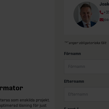
Joa
Ph
+3
Ema
jo
”
*
” anger obligatoriska fält
Förnamn
Efternamn
formator
teras som enskilda projekt.
optimerad lösning för just