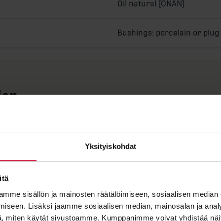
Oil natural (ONAN)
Bushings: porcelain or plug
ion
Yksityiskohdat
itä
Längd A
mme sisällön ja mainosten räätälöimiseen, sosiaalisen median
iseen. Lisäksi jaamme sosiaalisen median, mainosalan ja analy
Bredd B
, miten käytät sivustoamme. Kumppanimme voivat yhdistää näitä t