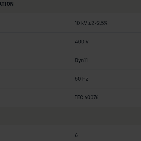
ATION
10 kV ±2×2,5%
400 V
Dyn11
50 Hz
IEC 60076
6