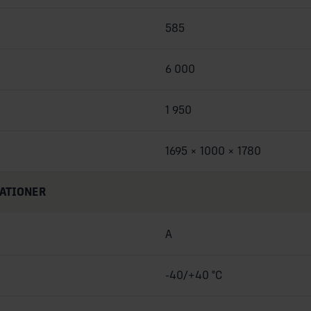
585
6 000
1 950
1695 × 1000 × 1780
KATIONER
A
-40/+40 °C