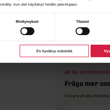
n kerätty, kun olet käyttänyt heidän palvelujaan.
Höjd C
Vikt
Mieltymykset
Tilastot
En hyväksy evästeitä
Hyv
ÄR DU INTRESSERA
Fråga mer om
Vi svara på alla meddel