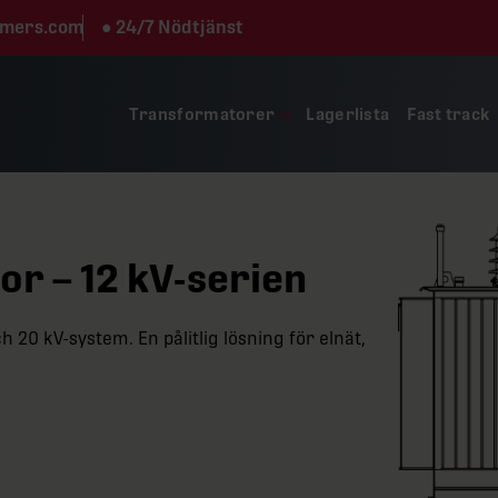
rmers.com
●
24/7 Nödtjänst
Transformatorer
Lagerlista
Fast track
r – 12 kV-serien
 20 kV-system. En pålitlig lösning för elnät,