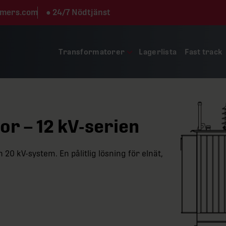
rmers.com
●
24/7 Nödtjänst
Transformatorer
Lagerlista
Fast track
r – 12 kV-serien
20 kV-system. En pålitlig lösning för elnät,