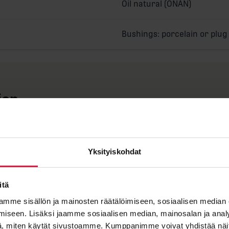
Oil natural (ONAN)
Bushings: porcelain or plug
ion
Yksityiskohdat
itä
Längd A
mme sisällön ja mainosten räätälöimiseen, sosiaalisen median
iseen. Lisäksi jaamme sosiaalisen median, mainosalan ja analy
Bredd B
, miten käytät sivustoamme. Kumppanimme voivat yhdistää näitä t