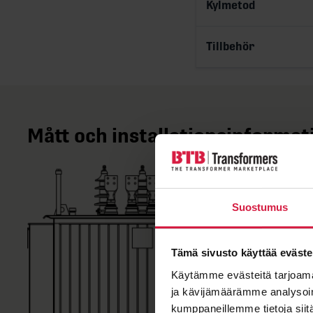
Kylmetod
Tillbehör
Mått och installationsinformat
Suostumus
Tämä sivusto käyttää eväste
Käytämme evästeitä tarjoama
ja kävijämäärämme analysoim
kumppaneillemme tietoja siitä