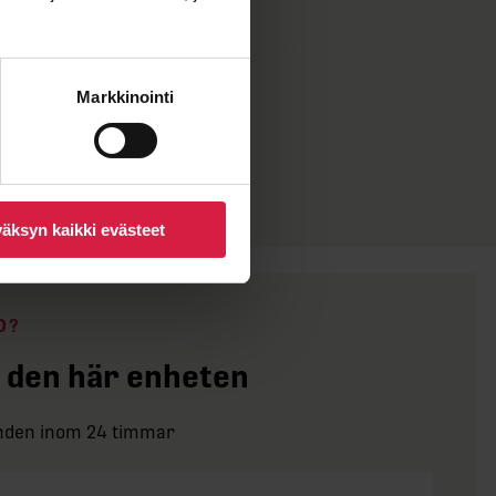
1 445 mm
1 020 kg
Markkinointi
äksyn kaikki evästeet
D?
 den här enheten
anden inom 24 timmar