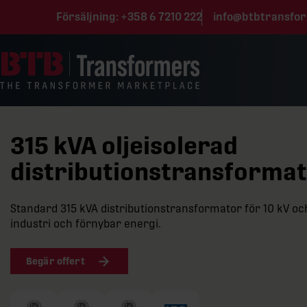
Hoppa till innehåll
Försäljning:
+358 6 7210 222
info@btbtransfo
315 kVA oljeisolerad
distributionstransformato
Standard 315 kVA distributionstransformator för 10 kV och 
industri och förnybar energi.
Begär offert