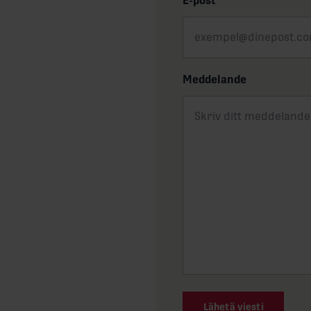
E-post
*
Meddelande
Lähetä viesti