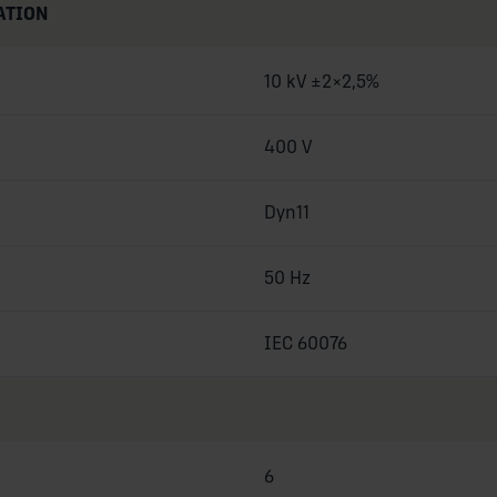
ATION
10 kV ±2×2,5%
400 V
Dyn11
50 Hz
IEC 60076
6