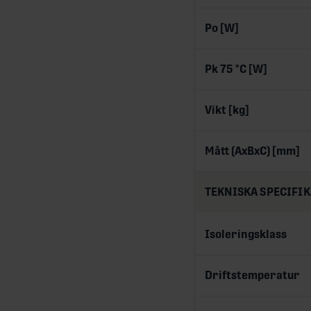
Po [W]
Pk 75 °C [W]
Vikt [kg]
Mått (AxBxC) [mm]
TEKNISKA SPECIFI
Isoleringsklass
Driftstemperatur