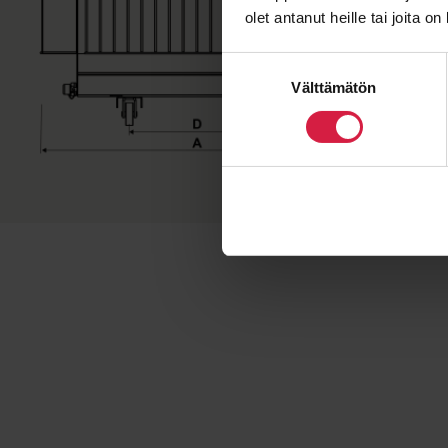
olet antanut heille tai joita o
Suostumuksen
Välttämätön
valinta