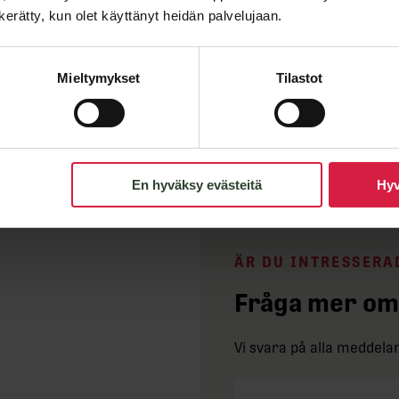
n kerätty, kun olet käyttänyt heidän palvelujaan.
Höjd C
Vikt
Mieltymykset
Tilastot
En hyväksy evästeitä
Hyv
ÄR DU INTRESSERA
Fråga mer om
Vi svara på alla meddel