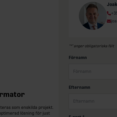
Joa
Ph
+3
Ema
jo
”
*
” anger obligatoriska fält
Förnamn
Efternamn
formator
teras som enskilda projekt.
optimerad lösning för just