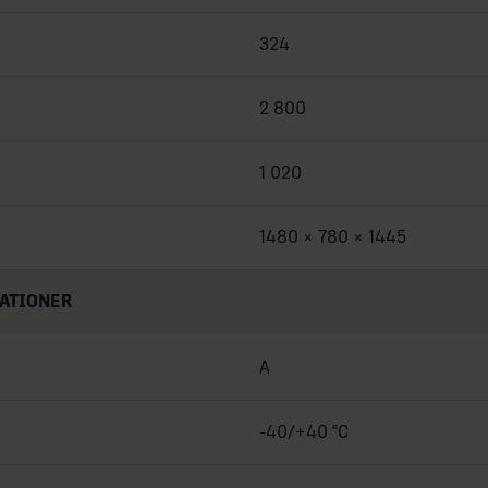
324
2 800
1 020
1480 × 780 × 1445
KATIONER
A
-40/+40 °C