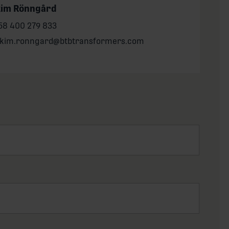
kim Rönngård
one:
58 400 279 833
il:
akim.ronngard@btbtransformers.com