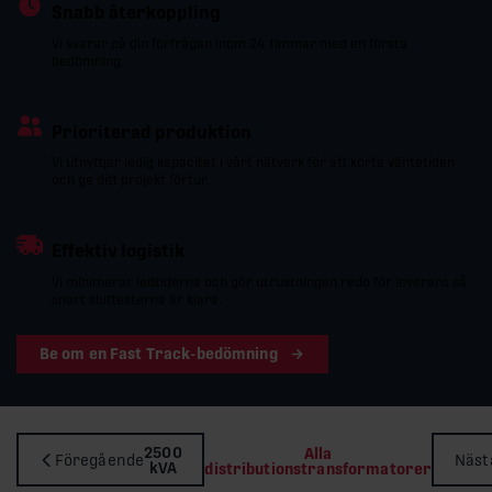
Snabb återkoppling
Vi svarar på din förfrågan inom 24 timmar med en första
bedömning.
Prioriterad produktion
Vi utnyttjar ledig kapacitet i vårt nätverk för att korta väntetiden
och ge ditt projekt förtur.
Effektiv logistik
Vi minimerar ledtiderna och gör utrustningen redo för leverans så
snart sluttesterna är klara.
Be om en Fast Track-bedömning
2500
Alla
Föregående
Näst
kVA
distributionstransformatorer