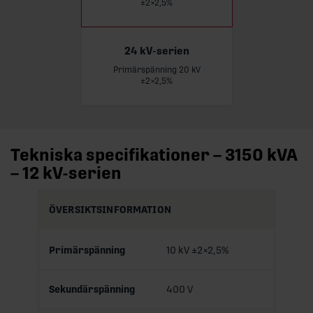
±2×2,5%
24 kV-serien
Primärspänning 20 kV
Läs mer
±2×2,5%
Tekniska specifikationer – 3150 kVA
– 12 kV-serien
ÖVERSIKTSINFORMATION
Primärspänning
10 kV ±2×2,5%
Sekundärspänning
400 V