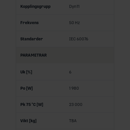
Kopplingsgrupp
Dyn11
Frekvens
50 Hz
Standarder
IEC 60076
PARAMETRAR
Uk [%]
6
Po [W]
1 980
Pk 75 °C [W]
23 000
Vikt [kg]
TBA