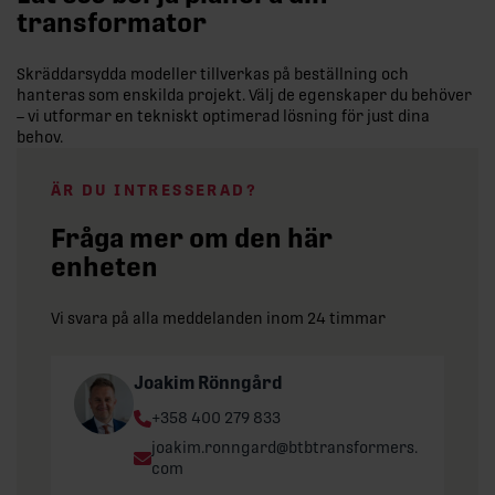
transformator
Skräddarsydda modeller tillverkas på beställning och
hanteras som enskilda projekt. Välj de egenskaper du behöver
– vi utformar en tekniskt optimerad lösning för just dina
behov.
ÄR DU INTRESSERAD?
Fråga mer om den här
enheten
Vi svara på alla meddelanden inom 24 timmar
Joakim Rönngård
Phone:
+358 400 279 833
Email:
joakim.ronngard@btbtransformers.
com