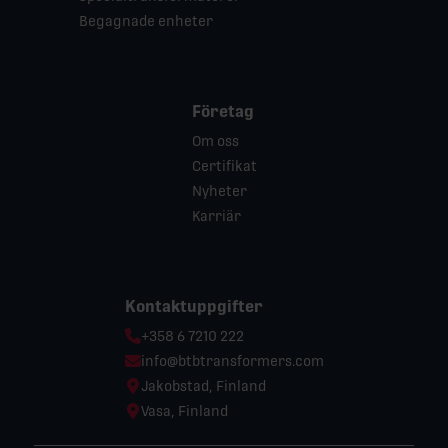
Begagnade enheter
Företag
Om oss
Certifikat
Nyheter
Karriär
Kontaktuppgifter
Phone:
+358 6 7210 222
Email:
info@btbtransformers.com
Location:
Jakobstad, Finland
Location:
Vasa, Finland