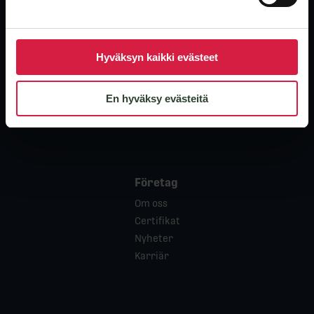
Produkter
Oljeisolerade distributionstransformatorer
Hyväksyn kaikki evästeet
Krafttransformatorer
Torrisolerade transformatorer
En hyväksy evästeitä
Specialtransformatorer
Begagnade enheter
Företag
Om oss
Certifikat
Nyheter
Karriär