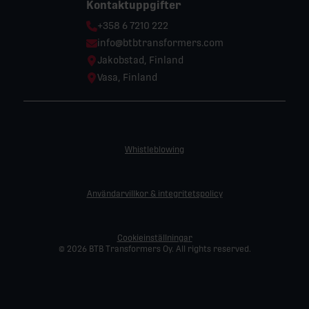
Kontaktuppgifter
Phone:
+358 6 7210 222
Email:
info@btbtransformers.com
Location:
Jakobstad, Finland
Location:
Vasa, Finland
Whistleblowing
Användarvillkor & integritetspolicy
Cookieinställningar
© 2026 BTB Transformers Oy. All rights reserved.