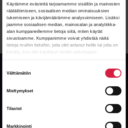
Käytämme evästeitä tarjoamamme sisällön ja mainosten
belastande för miljön totalt sett. Detta eftersom
energiåtgången för att tillverka en ny transformator
räätälöimiseen, sosiaalisen median ominaisuuksien
förorsakar betydande utsläpp och CO2 avtryck.
tukemiseen ja kävijämäärämme analysoimiseen. Lisäksi
jaamme sosiaalisen median, mainosalan ja analytiikka-
Sänd gärna oss information om hurudana fungerande
alan kumppaneillemme tietoja siitä, miten käytät
transformatorer ni tagit ur drift (på adressen
sivustoamme. Kumppanimme voivat yhdistää näitä
info@btbtransformers.com) , så ger vi gärna ett bud.
tietoja muihin tietoihin, joita olet antanut heille tai joita on
kerätty, kun olet käyttänyt heidän palvelujaan.
Suostumuksen
Välttämätön
valinta
Global leverantör av transformatorer. Nya, begagnade och
Mieltymykset
överskotts-transformatorer med industrins snabbaste leveranser.
Tilastot
Markkinointi