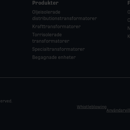
Produkter
Oljeisolerade
O
distributionstransformatorer
C
Krafttransformatorer
N
Torrisolerade
K
transformatorer
Specialtransformatorer
Begagnade enheter
served.
Whistleblowing
Användarvill