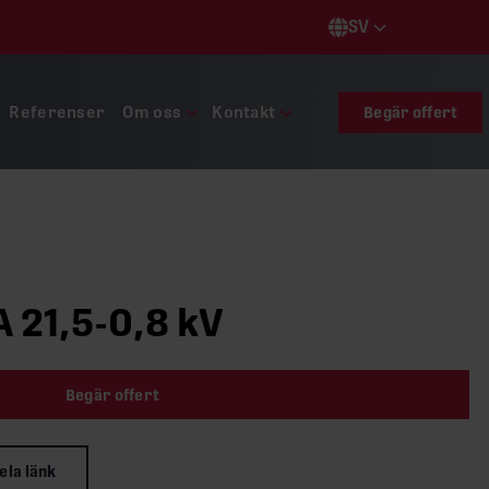
SV
Languages
Referenser
Om oss
Kontakt
Begär offert
 21,5-0,8 kV
Begär offert
ela länk