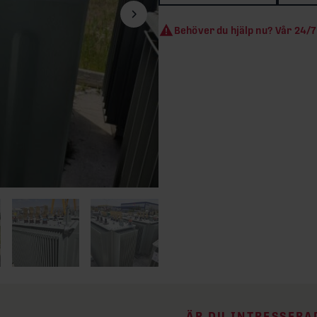
Nästa bild
Behöver du hjälp nu? Vår 24/7
ÄR DU INTRESSERA