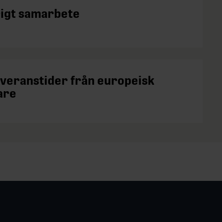
igt samarbete
everanstider från europeisk
are