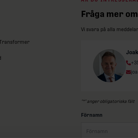
Fråga mer om
Vi svara på alla meddel
n Transformer
Joa
d
Ph
+3
Ema
jo
”
*
” anger obligatoriska fält
Förnamn