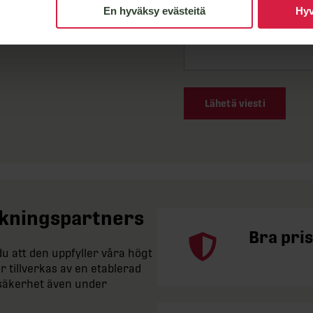
En hyväksy evästeitä
Hyv
Lähetä viesti
erkningspartners
Bra pris
 att den uppfyller våra högt
r tillverkas av en etablerad
iftsäkerhet även under