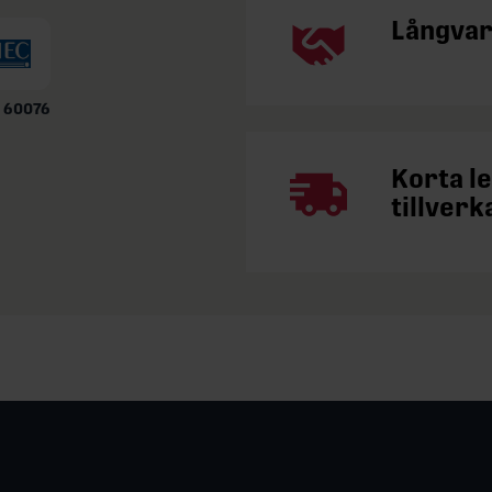
Långvar
 60076
Korta l
tillverk