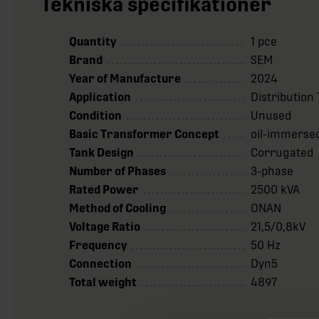
Tekniska specifikationer
Quantity
1 pce
Brand
SEM
Year of Manufacture
2024
Application
Distributio
Condition
Unused
Basic Transformer Concept
oil-immerse
Tank Design
Corrugated
Number of Phases
3-phase
Rated Power
2500 kVA
Method of Cooling
ONAN
Voltage Ratio
21,5/0,8kV
Frequency
50 Hz
Connection
Dyn5
Total weight
4897