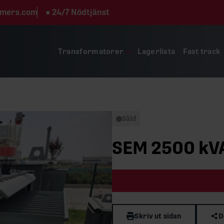
rmers.com
●
24/7 Nödtjänst
Transformatorer
Lagerlista
Fast track
Såld
SEM 2500 kVA
Skriv ut sidan
D