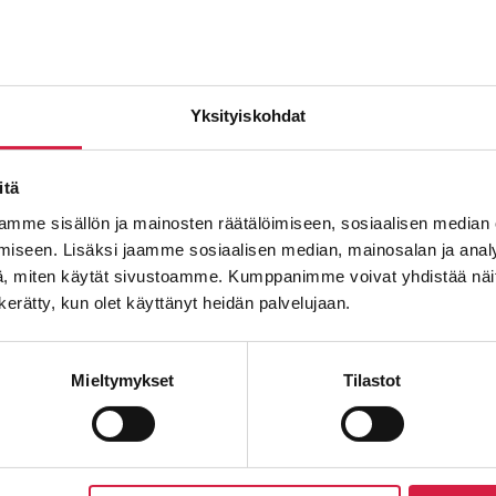
Efternamn
Yksityiskohdat
E-post
*
itä
mme sisällön ja mainosten räätälöimiseen, sosiaalisen median
iseen. Lisäksi jaamme sosiaalisen median, mainosalan ja analy
, miten käytät sivustoamme. Kumppanimme voivat yhdistää näitä t
Meddelande
n kerätty, kun olet käyttänyt heidän palvelujaan.
Mieltymykset
Tilastot