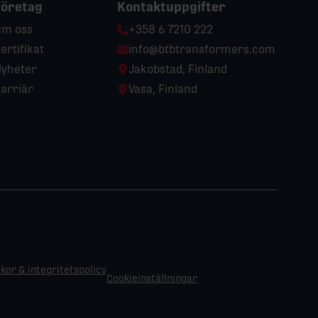
Företag
Kontaktuppgifter
Phone:
m oss
+358 6 7210 222
Email:
ertifikat
info@btbtransformers.com
Location:
yheter
Jakobstad, Finland
Location:
arriär
Vasa, Finland
kor & integritetspolicy
Cookieinställningar