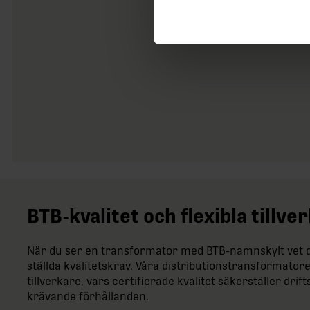
BTB-kvalitet och flexibla tillv
När du ser en transformator med BTB-namnskylt vet du
ställda kvalitetskrav. Våra distributionstransformatore
tillverkare, vars certifierade kvalitet säkerställer dr
krävande förhållanden.