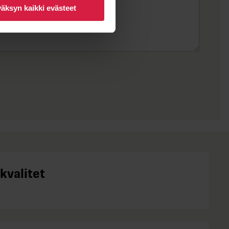
äksyn kaikki evästeet
kvalitet