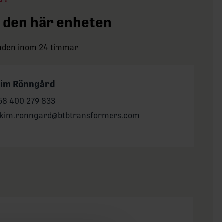
 den här enheten
anden inom 24 timmar
kim Rönngård
one:
58 400 279 833
il:
akim.ronngard@btbtransformers.com