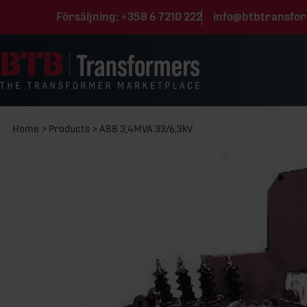
Hoppa till innehåll
Försäljning:
+358 6 7210 222
info@btbtransfo
Home
>
Products
>
ABB 3,4MVA 33/6,3kV