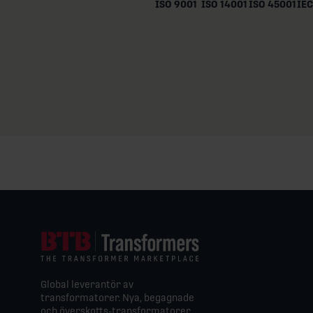
ISO 9001
ISO 14001
ISO 45001
IEC
Global leverantör av
transformatorer. Nya, begagnade
och överskotts-transformatorer