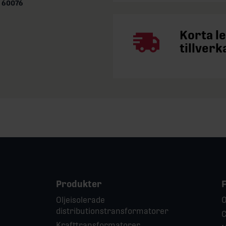
 60076
Korta l
tillverk
Produkter
Oljeisolerade
O
distributionstransformatorer
C
Krafttransformatorer