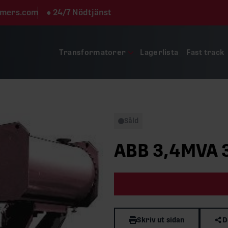
rmers.com
●
24/7 Nödtjänst
Transformatorer
Lagerlista
Fast track
Såld
ABB 3,4MVA 
Skriv ut sidan
D