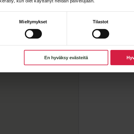
n kerätty, kun olet käyttänyt heidän palvelujaan.
E-post
*
Mieltymykset
Tilastot
Meddelande
En hyväksy evästeitä
Hyv