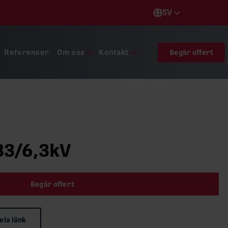
SV
Languages
Referenser
Om oss
Kontakt
Begär offert
33/6,3kV
Begär offert
ela länk