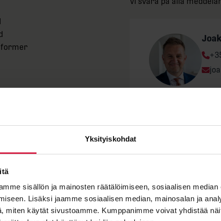
Vi svara på alla meddel
d
d
Joa
sformer
Ph
+3
e
Ema
jo
0 V
”
*
” anger obligatoriska fält
03 V
Förnamn
Yksityiskohdat
itä
mme sisällön ja mainosten räätälöimiseen, sosiaalisen median
O LYRA X
Efternamn
iseen. Lisäksi jaamme sosiaalisen median, mainosalan ja analy
, miten käytät sivustoamme. Kumppanimme voivat yhdistää näitä t