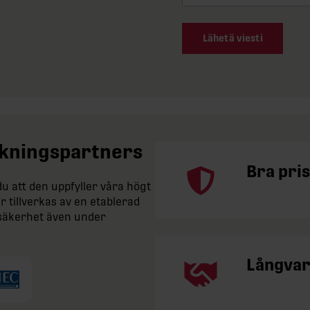
Lähetä viesti
erkningspartners
Bra pris
 att den uppfyller våra högt
r tillverkas av en etablerad
iftsäkerhet även under
Långvar