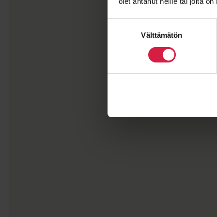
olet antanut heille tai joita o
Suostumuksen
Välttämätön
valinta