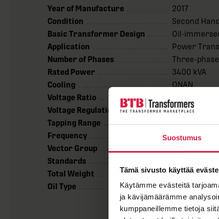
Year of Manufacture
2017
Condition
Second Han
Basic Transformer Design
Oil-immerse
Application
Power Tran
Number of Phases
Three-phas
Rated Power
3400 kVA
Cooling
ONAN
Voltage Ratio
33000 / 630
Voltage Regulation
off-circuit
Tapping Range
28496 – 360
Frequency
50 Hz
Suostumus
Vector Group
YNd11
Standards
IEC 60076
Tämä sivusto käyttää eväste
Total Weight
7559 kg
Käytämme evästeitä tarjoama
Oil Type
NYNAS NYTR
ja kävijämäärämme analysoim
kumppaneillemme tietoja siitä