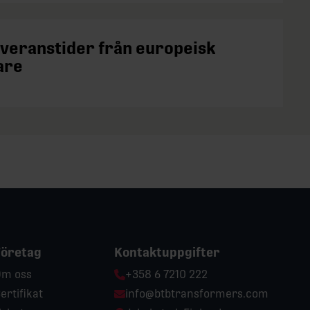
everanstider från europeisk
are
Företag
Kontaktuppgifter
Phone:
m oss
+358 6 7210 222
Email:
ertifikat
info@btbtransformers.com