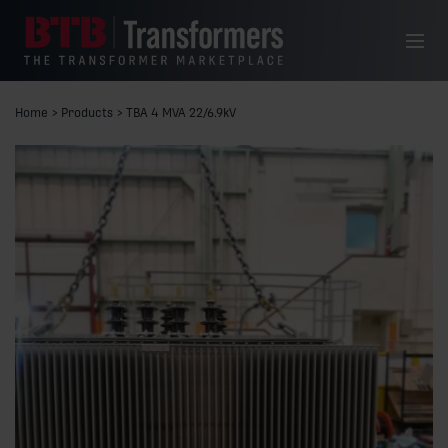
Hoppa till innehåll
Meny
Home
>
Products
>
TBA 4 MVA 22/6.9kV