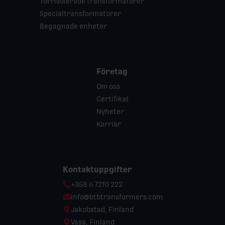
Torrisolerade transformatorer
Specialtransformatorer
Begagnade enheter
Företag
Om oss
Certifikat
Nyheter
Karriär
Kontaktuppgifter
Phone:
+358 6 7210 222
Email:
info@btbtransformers.com
Location:
Jakobstad, Finland
Location:
Vasa, Finland