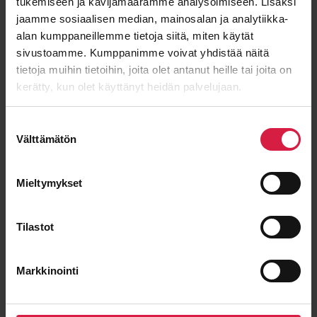
tukemiseen ja kävijämäärämme analysoimiseen. Lisäksi
jaamme sosiaalisen median, mainosalan ja analytiikka-
alan kumppaneillemme tietoja siitä, miten käytät
E-post
*
sivustoamme. Kumppanimme voivat yhdistää näitä
tietoja muihin tietoihin, joita olet antanut heille tai joita on
kerätty, kun olet käyttänyt heidän palvelujaan.
Meddelande
Suostumuksen
Välttämätön
valinta
Mieltymykset
Tilastot
Markkinointi