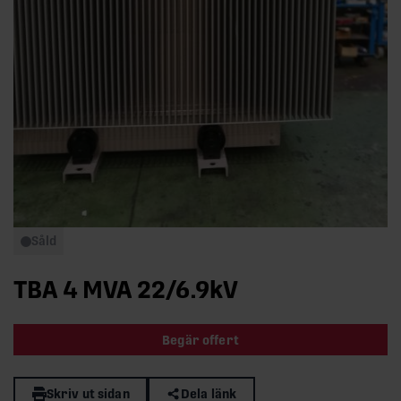
Såld
TBA 4 MVA 22/6.9kV
Begär offert
Skriv ut sidan
Dela länk