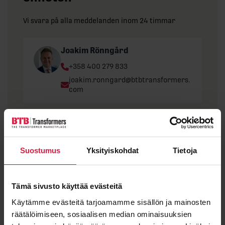
Vi svara på alla meddelanden inom 24 timmar
Joakim Rönngård
Phone:
+358 400 279 833
Email:
joakim.ronngard@btbtransformers.
com
”
*
” anger obligatoriska fält
Förnamn
Suostumus
Yksityiskohdat
Tietoja
Tämä sivusto käyttää evästeitä
Efternamn
Käytämme evästeitä tarjoamamme sisällön ja mainosten
räätälöimiseen, sosiaalisen median ominaisuuksien