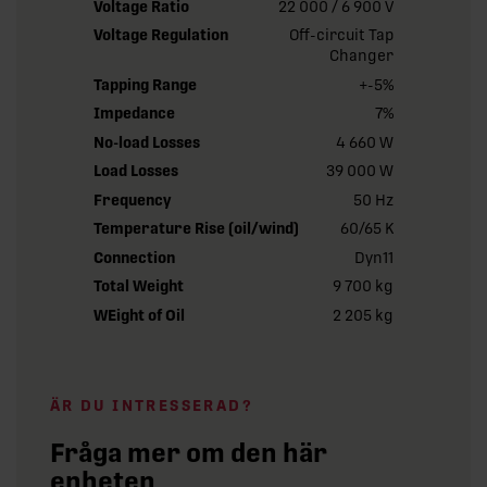
Voltage Ratio
22 000 / 6 900 V
Voltage Regulation
Off-circuit Tap
Changer
Tapping Range
+-5%
Impedance
7%
No-load Losses
4 660 W
Load Losses
39 000 W
Frequency
50 Hz
Temperature Rise (oil/wind)
60/65 K
Connection
Dyn11
Total Weight
9 700 kg
WEight of Oil
2 205 kg
ÄR DU INTRESSERAD?
Fråga mer om den här
enheten