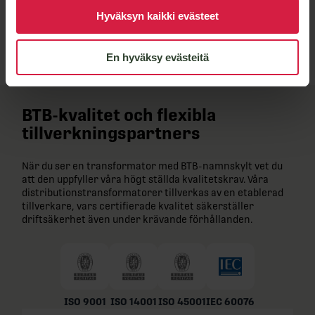
Hyväksyn kaikki evästeet
Lähetä viesti
En hyväksy evästeitä
BTB-kvalitet och flexibla
tillverkningspartners
När du ser en transformator med BTB-namnskylt vet du
att den uppfyller våra högt ställda kvalitetskrav. Våra
distributionstransformatorer tillverkas av en etablerad
tillverkare, vars certifierade kvalitet säkerställer
driftsäkerhet även under krävande förhållanden.
ISO 9001
ISO 14001
ISO 45001
IEC 60076