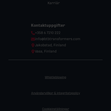
Karriär
Kontaktuppgifter
Phone:
+358 6 7210 222
Email:
info@btbtransformers.com
Location:
Jakobstad, Finland
Location:
Vasa, Finland
Whistleblowing
Användarvillkor & integritetspolicy
Cookieinställningar