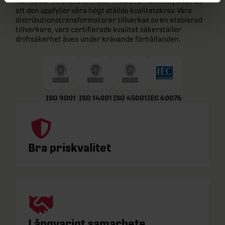
När du ser en transformator med BTB-namnskylt vet du
att den uppfyller våra högt ställda kvalitetskrav. Våra
distributionstransformatorer tillverkas av en etablerad
tillverkare, vars certifierade kvalitet säkerställer
driftsäkerhet även under krävande förhållanden.
ISO 9001
ISO 14001
ISO 45001
IEC 60076
Bra priskvalitet
Långvarigt samarbete