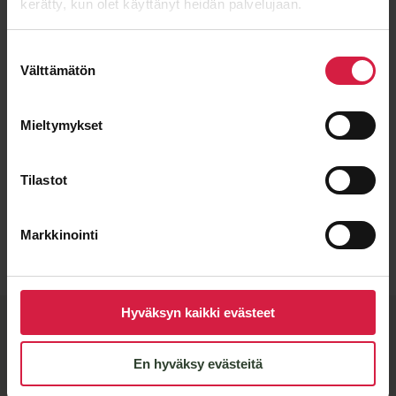
kerätty, kun olet käyttänyt heidän palvelujaan.
Suostumuksen
Välttämätön
valinta
Mieltymykset
Tilastot
Lähetä viesti
Markkinointi
Hyväksyn kaikki evästeet
BTB-kvalitet och flexibla
tillverkningspartners
En hyväksy evästeitä