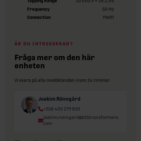
Tapping Range
33 000 V +-2x 2,5%
Frequency
50 Hz
Connection
YNd11
ÄR DU INTRESSERAD?
Fråga mer om den här
enheten
Vi svara på alla meddelanden inom 24 timmar
Joakim Rönngård
Phone:
+358 400 279 833
Email:
joakim.ronngard@btbtransformers.
com