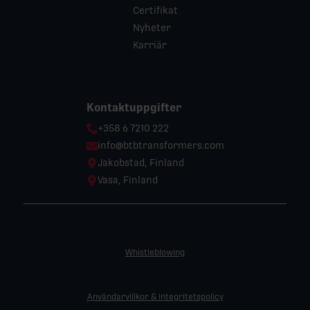
Certifikat
Nyheter
Karriär
Kontaktuppgifter
Phone:
+358 6 7210 222
Email:
info@btbtransformers.com
Location:
Jakobstad, Finland
Location:
Vasa, Finland
Whistleblowing
Användarvillkor & integritetspolicy