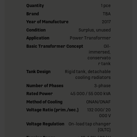
Quantity
1 pce
Brand
TBA
Year of Manufacture
2017
Condition
Surplus, unused
Application
Power Transformer
Basic Transformer Concept
Oil-
immersed,
conservato
r tank
Tank Design
Rigid tank, detachable
cooling radiators
Number of Phases
3-phase
Rated Power
45 000 / 55 000 kVA
Method of Cooling
ONAN/ONAF
Voltage Ratio (prim./sec.)
132 000/ 20
000 V
Voltage Regulation
On-load tap changer
(OLTC)