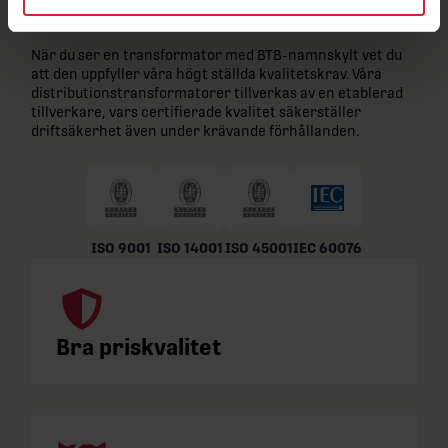
tillverkningspartners
När du ser en transformator med BTB-namnskylt vet du
att den uppfyller våra högt ställda kvalitetskrav. Våra
distributionstransformatorer tillverkas av en etablerad
tillverkare, vars certifierade kvalitet säkerställer
driftsäkerhet även under krävande förhållanden.
ISO 9001
ISO 14001
ISO 45001
IEC 60076
Bra priskvalitet