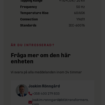
Tapping Range
+-10×1,0% / 20 kV
Frequency
50 Hz
Temperature Rise
60/65K
Connection
YNd11
Standards
IEC-60076
ÄR DU INTRESSERAD?
Fråga mer om den här
enheten
Vi svara på alla meddelanden inom 24 timmar
Joakim Rönngård
Phone:
+358 400 279 833
Email:
joakim.ronngard@btbtransformers.
com