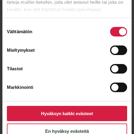
tietoja muihin tietoihin, joita olet antanut heille tai joita on
kerätty, kun olet käyttänyt heidän palvelujaan.
Suostumuksen
Välttämätön
valinta
Mieltymykset
Tilastot
Markkinointi
Lähetä viesti
Hyväksyn kaikki evästeet
BTB-kvalitet och flexibla
En hyväksy evästeitä