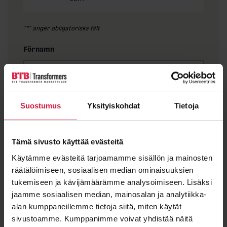
”
*
” anger obligatoriska fält
Förnamn
Efternamn
Suostumus
Yksityiskohdat
Tietoja
Tämä sivusto käyttää evästeitä
Käytämme evästeitä tarjoamamme sisällön ja mainosten
E-post
*
räätälöimiseen, sosiaalisen median ominaisuuksien
tukemiseen ja kävijämäärämme analysoimiseen. Lisäksi
jaamme sosiaalisen median, mainosalan ja analytiikka-
alan kumppaneillemme tietoja siitä, miten käytät
Meddelande
sivustoamme. Kumppanimme voivat yhdistää näitä