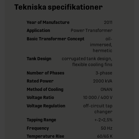
Tekniska specifikationer
Year of Manufacture
2011
Application
Power Transformer
Basic Transformer Concept
oil-
immersed,
hermetic
Tank Design
corrugated tank design,
flexible cooling fins
Number of Phases
3-phase
Rated Power
2000 kVA
Method of Cooling
ONAN
Voltage Ratio
10 000 / 400 V
Voltage Regulation
off-circuit tap
changer
Tapping Range
+-2×2,5%
Frequency
50 Hz
Temperature Rise
60/65 K