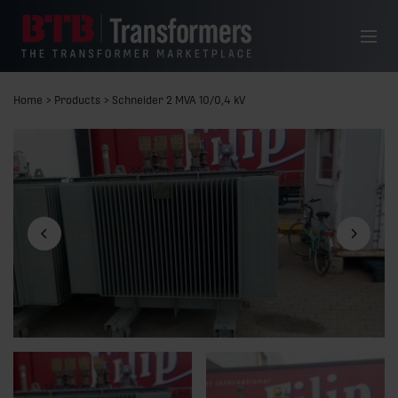
Hoppa till innehåll
Meny
Home
>
Products
>
Schneider 2 MVA 10/0,4 kV
Föregående bild
Nästa bil