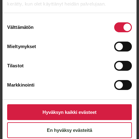
kerätty, kun olet käyttänyt heidän palvelujaan.
Suostumuksen
Välttämätön
valinta
Mieltymykset
Tilastot
Lähetä viesti
Markkinointi
Hyväksyn kaikki evästeet
BTB-kvalitet och flexibla
tillverkningspartners
En hyväksy evästeitä