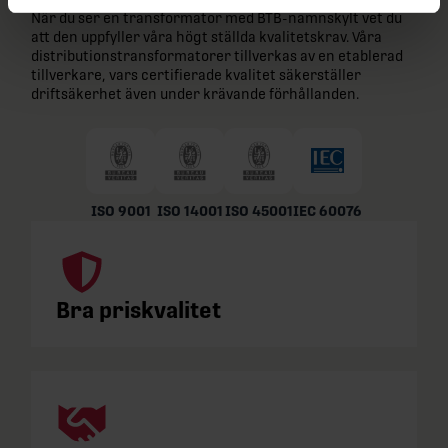
När du ser en transformator med BTB-namnskylt vet du
att den uppfyller våra högt ställda kvalitetskrav. Våra
distributionstransformatorer tillverkas av en etablerad
tillverkare, vars certifierade kvalitet säkerställer
driftsäkerhet även under krävande förhållanden.
ISO 9001
ISO 14001
ISO 45001
IEC 60076
Bra priskvalitet