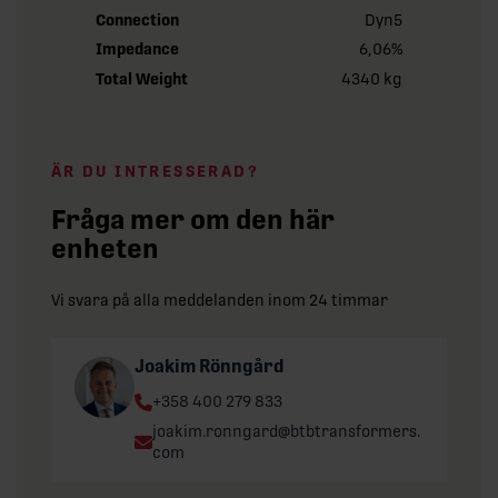
Connection
Dyn5
Impedance
6,06%
Total Weight
4340 kg
ÄR DU INTRESSERAD?
Fråga mer om den här
enheten
Vi svara på alla meddelanden inom 24 timmar
Joakim Rönngård
Phone:
+358 400 279 833
Email:
joakim.ronngard@btbtransformers.
com