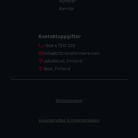
Nyheter
Karriär
Kontaktuppgifter
Phone:
+358 6 7210 222
Email:
info@btbtransformers.com
Location:
Jakobstad, Finland
Location:
Vasa, Finland
Whistleblowing
Användarvillkor & integritetspolicy