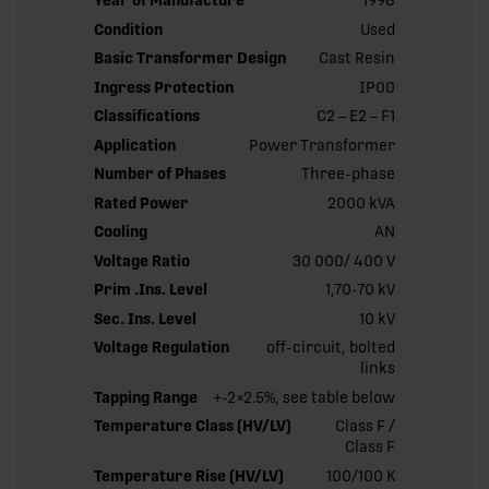
Year of Manufacture
1998
Condition
Used
Basic Transformer Design
Cast Resin
Ingress Protection
IP00
Classifications
C2 – E2 – F1
Application
Power Transformer
Number of Phases
Three-phase
Rated Power
2000 kVA
Cooling
AN
Voltage Ratio
30 000/ 400 V
Prim .Ins. Level
1,70-70 kV
Sec. Ins. Level
10 kV
Voltage Regulation
off-circuit, bolted
links
Tapping Range
+-2×2.5%, see table below
Temperature Class (HV/LV)
Class F /
Class F
Temperature Rise (HV/LV)
100/100 K