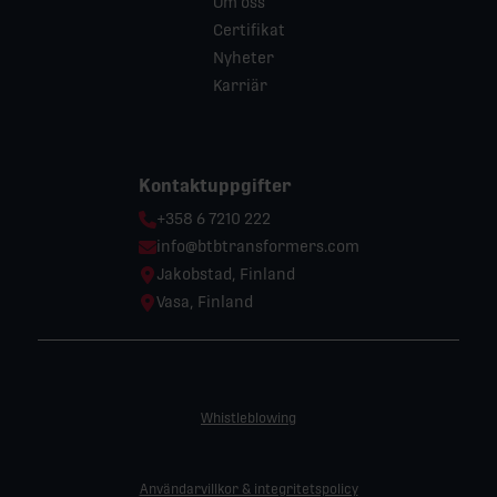
Om oss
Certifikat
Nyheter
Karriär
Kontaktuppgifter
Phone:
+358 6 7210 222
Email:
info@btbtransformers.com
Location:
Jakobstad, Finland
Location:
Vasa, Finland
Whistleblowing
Användarvillkor & integritetspolicy