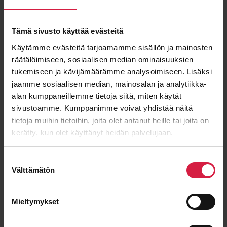
com
Tämä sivusto käyttää evästeitä
”
*
” anger obligatoriska fält
Käytämme evästeitä tarjoamamme sisällön ja mainosten
Förnamn
räätälöimiseen, sosiaalisen median ominaisuuksien
tukemiseen ja kävijämäärämme analysoimiseen. Lisäksi
jaamme sosiaalisen median, mainosalan ja analytiikka-
alan kumppaneillemme tietoja siitä, miten käytät
sivustoamme. Kumppanimme voivat yhdistää näitä
Efternamn
tietoja muihin tietoihin, joita olet antanut heille tai joita on
kerätty, kun olet käyttänyt heidän palvelujaan.
Suostumuksen
E-post
*
Välttämätön
valinta
Mieltymykset
Meddelande