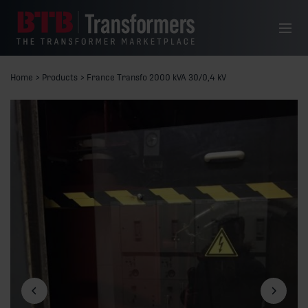
Hoppa till innehåll
Meny
Home
>
Products
>
France Transfo 2000 kVA 30/0,4 kV
Föregående bild
Nästa bil