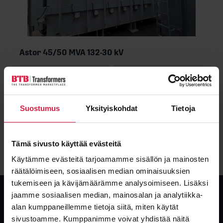
Astor 45/50 MVA 132-30 kV
Effekt
Spänning
50000 kVA
132000 / 30000 kV
Skick
Typ
Ny
Olja
Suostumus
Yksityiskohdat
Tietoja
Visa detaljer
Tämä sivusto käyttää evästeitä
Käytämme evästeitä tarjoamamme sisällön ja mainosten
räätälöimiseen, sosiaalisen median ominaisuuksien
tukemiseen ja kävijämäärämme analysoimiseen. Lisäksi
jaamme sosiaalisen median, mainosalan ja analytiikka-
alan kumppaneillemme tietoja siitä, miten käytät
sivustoamme. Kumppanimme voivat yhdistää näitä