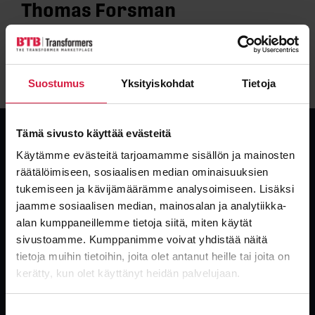
Thomas Forsman
Dela
Suostumus
Yksityiskohdat
Tietoja
Tämä sivusto käyttää evästeitä
Käytämme evästeitä tarjoamamme sisällön ja mainosten
räätälöimiseen, sosiaalisen median ominaisuuksien
tukemiseen ja kävijämäärämme analysoimiseen. Lisäksi
Global leverantör av transformatorer. Nya, begagnade och
överskotts-transformatorer med industrins snabbaste leveranser.
jaamme sosiaalisen median, mainosalan ja analytiikka-
alan kumppaneillemme tietoja siitä, miten käytät
sivustoamme. Kumppanimme voivat yhdistää näitä
tietoja muihin tietoihin, joita olet antanut heille tai joita on
kerätty, kun olet käyttänyt heidän palvelujaan.
Suostumuksen