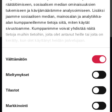
räätälöimiseen, sosiaalisen median ominaisuuksien
EU:s ekodesigndirektiv (EU) 2019/1783 ställer minimikrav på
tukemiseen ja kävijämäärämme analysoimiseen. Lisäksi
energieffektivitet för krafttransformatorer. BTB:s
jaamme sosiaalisen median, mainosalan ja analytiikka-
standardtransformatorer uppfyller Tier 2-kraven som trädde i
alan kumppaneillemme tietoja siitä, miten käytät
kraft 1 juli 2021.
sivustoamme. Kumppanimme voivat yhdistää näitä
tietoja muihin tietoihin, joita olet antanut heille tai joita on
kerätty, kun olet käyttänyt heidän palvelujaan.
Suostumuksen
Välttämätön
valinta
Global leverantör av transformatorer. Nya, begagnade och
överskotts-transformatorer med industrins snabbaste leveranser.
Mieltymykset
Tilastot
Markkinointi