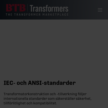
Hoppa till innehåll
Meny
IEC- och ANSI-standarder
IEC- och ANSI-standarder
Transformatorkonstruktion och -tillverkning följer
internationella standarder som säkerställer säkerhet,
tillförlitlighet och kompatibilitet.