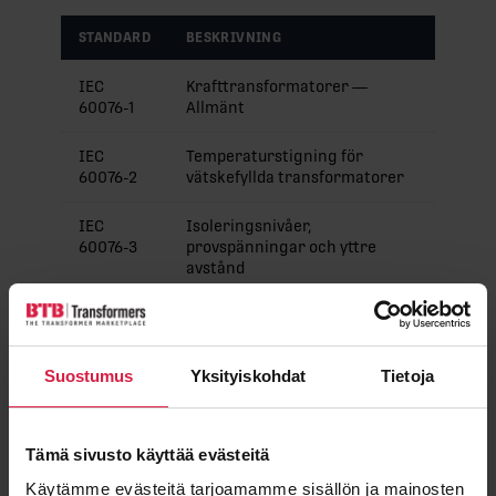
STANDARD
BESKRIVNING
IEC
Krafttransformatorer —
60076-1
Allmänt
IEC
Temperaturstigning för
60076-2
vätskefyllda transformatorer
IEC
Isoleringsnivåer,
60076-3
provspänningar och yttre
avstånd
IEC
Kortslutningshållfasthet
60076-5
Suostumus
Yksityiskohdat
Tietoja
IEC
Reaktorer
60076-6
Tämä sivusto käyttää evästeitä
IEC
Torrtransformatorer
60076-11
Käytämme evästeitä tarjoamamme sisällön ja mainosten