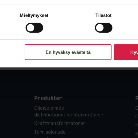
mgång, lyckats engagera nyfinländare till att utbilda sig til
omster och det stärker ytterligare känslan av inkludering oc
n utanför föreningens gränser. Detta i en tid då det råder
Mieltymykset
Tilastot
 föreningen till ett gott arbete och önskar dem allt gott i
the good work!
En hyväksy evästeitä
Hyv
Produkter
Oljeisolerade
O
distributionstransformatorer
C
Krafttransformatorer
N
Torrisolerade
K