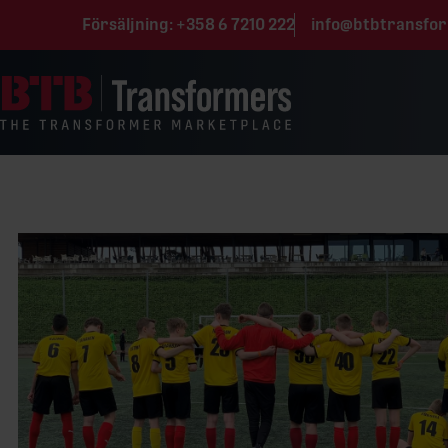
Hoppa till innehåll
Försäljning:
+358 6 7210 222
info@btbtransfo