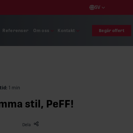
SV
Languages
Referenser
Om oss
Kontakt
Begär offert
tid:
1 min
amma stil, PeFF!
Dela