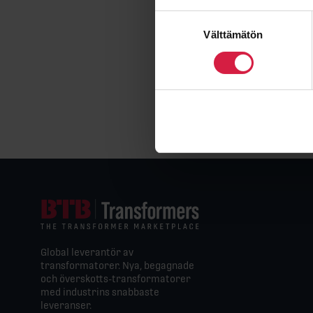
PeFF har också, med god fra
ger nyfinländarna extra ink
Suostumuksen
för fotbollsammanhanget äve
Välttämätön
valinta
regionen.
Med dessa ord gratulerar vi
fotbollstävlingar. Keep up 
Global leverantör av
transformatorer. Nya, begagnade
och överskotts-transformatorer
med industrins snabbaste
leveranser.