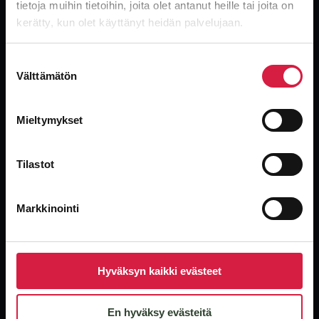
Global leverantör av transformatorer. Nya, begagnade och
tietoja muihin tietoihin, joita olet antanut heille tai joita on
överskotts-transformatorer med industrins snabbaste leveranser.
kerätty, kun olet käyttänyt heidän palvelujaan.
Suostumuksen
Välttämätön
valinta
Mieltymykset
Produkter
Oljeisolerade distributionstransformatorer
Tilastot
Krafttransformatorer
Torrisolerade transformatorer
Markkinointi
Specialtransformatorer
Begagnade enheter
Hyväksyn kaikki evästeet
Företag
En hyväksy evästeitä
Om oss