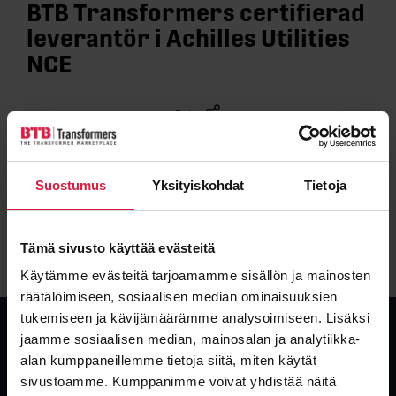
BTB Transformers certifierad
leverantör i Achilles Utilities
NCE
Dela
BTB Transformers Ab är nu en godkänd och certifierad
Suostumus
Yksityiskohdat
Tietoja
leverantör i ”Achilles Nordics & Central Europes Pre-
Qualification System” för produkterna listade nedan.
Tämä sivusto käyttää evästeitä
BTB Transformers certifikat
Käytämme evästeitä tarjoamamme sisällön ja mainosten
räätälöimiseen, sosiaalisen median ominaisuuksien
tukemiseen ja kävijämäärämme analysoimiseen. Lisäksi
jaamme sosiaalisen median, mainosalan ja analytiikka-
alan kumppaneillemme tietoja siitä, miten käytät
sivustoamme. Kumppanimme voivat yhdistää näitä