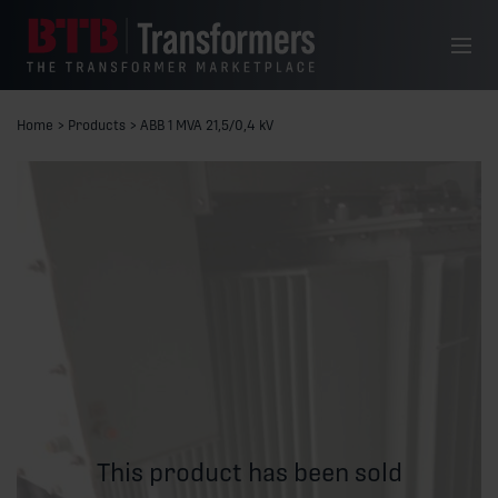
Skip to content
Menu
Home
>
Products
>
ABB 1 MVA 21,5/0,4 kV
This product has been sold