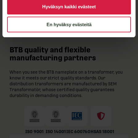
Hyväksyn kaikki evästeet
Lähetä viesti
En hyväksy evästeitä
BTB quality and flexible
manufacturing partners
When you see the BTB nameplate on a transformer, you
know it meets our strict quality standards. Our
distribution transformers are manufactured by SEM
Transformatör, whose certified quality guarantees
durability in demanding conditions.
ISO 9001
ISO 14001
IEC 60076
OHSAS 18001