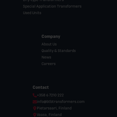
Special Application Transformers
Used Units
Company
About Us
Quality & Standards
News
Careers
Contact
Phone:
+358 6 7210 222
Email:
info@btbtransformers.com
Location:
Pietarsaari, Finland
Location:
Vaasa, Finland