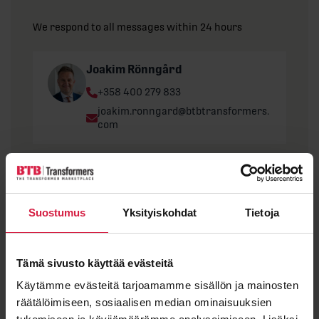
We respond to all messages within 24 hours
Joakim Rönngård
Phone:
+358 400 279 833
Email:
joakim.ronngard@btbtransformers.
com
"
*
" indicates required fields
First name
Suostumus
Yksityiskohdat
Tietoja
Tämä sivusto käyttää evästeitä
Last name
Käytämme evästeitä tarjoamamme sisällön ja mainosten
räätälöimiseen, sosiaalisen median ominaisuuksien