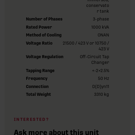
conservato
r tank
Number of Phases
3-phase
Rated Power
1000 kVA
Method of Cooling
ONAN
Voltage Ratio
21500 / 423 V or 10750 /
423 V
Voltage Regulation
Off-Circuit Tap
Changer
Tapping Range
+-2×2.5%
Frequency
50 Hz
Connection
D(D)yn11
Total Weight
3310 kg
INTERESTED?
Ask more about this unit