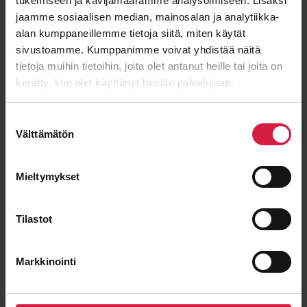
tukemiseen ja kävijämäärämme analysoimiseen. Lisäksi
jaamme sosiaalisen median, mainosalan ja analytiikka-
alan kumppaneillemme tietoja siitä, miten käytät
Email
*
sivustoamme. Kumppanimme voivat yhdistää näitä
tietoja muihin tietoihin, joita olet antanut heille tai joita on
kerätty, kun olet käyttänyt heidän palvelujaan.
Message
Suostumuksen
Välttämätön
valinta
Mieltymykset
Tilastot
Markkinointi