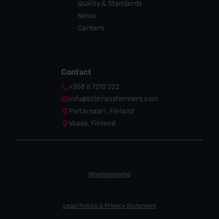
Quality & Standards
News
Careers
Contact
Phone:
+358 6 7210 222
Email:
info@btbtransformers.com
Location:
Pietarsaari, Finland
Location:
Vaasa, Finland
Whistleblowing
Legal Notice & Privacy Statement