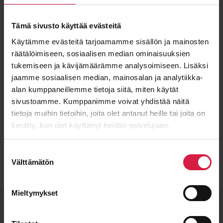
Tämä sivusto käyttää evästeitä
Käytämme evästeitä tarjoamamme sisällön ja mainosten
räätälöimiseen, sosiaalisen median ominaisuuksien
tukemiseen ja kävijämäärämme analysoimiseen. Lisäksi
jaamme sosiaalisen median, mainosalan ja analytiikka-
alan kumppaneillemme tietoja siitä, miten käytät
sivustoamme. Kumppanimme voivat yhdistää näitä
tietoja muihin tietoihin, joita olet antanut heille tai joita on
kerätty, kun olet käyttänyt heidän palvelujaan.
Lähetä viesti
Suostumuksen
Välttämätön
valinta
Mieltymykset
BTB quality and flexible