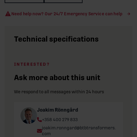
Need help now? Our 24/7 Emergency Service can help
Technical specifications
INTERESTED?
Ask more about this unit
We respond to all messages within 24 hours
Joakim Rönngård
Phone:
+358 400 279 833
Email:
joakim.ronngard@btbtransformers.
com