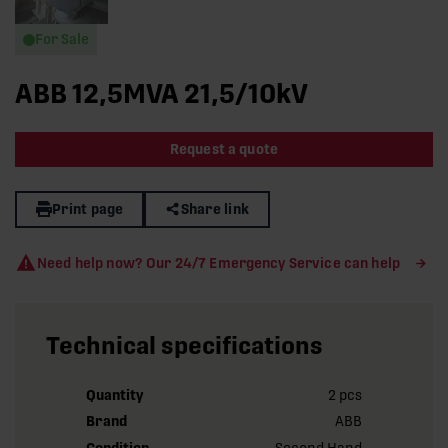
For Sale
ABB 12,5MVA 21,5/10kV
Request a quote
Print page
Share link
Need help now? Our 24/7 Emergency Service can help
Technical specifications
Quantity
2 pcs
Brand
ABB
Condition
Second Hand