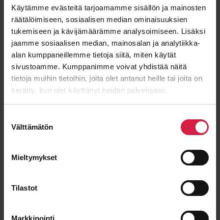
Käytämme evästeitä tarjoamamme sisällön ja mainosten
räätälöimiseen, sosiaalisen median ominaisuuksien
tukemiseen ja kävijämäärämme analysoimiseen. Lisäksi
Last name
jaamme sosiaalisen median, mainosalan ja analytiikka-
alan kumppaneillemme tietoja siitä, miten käytät
sivustoamme. Kumppanimme voivat yhdistää näitä
tietoja muihin tietoihin, joita olet antanut heille tai joita on
Email
*
kerätty, kun olet käyttänyt heidän palvelujaan.
Suostumuksen
Välttämätön
valinta
Message
Mieltymykset
Tilastot
Markkinointi