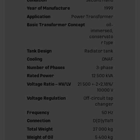
Year of Manufacture
1999
Application
Power Transformer
Basic Transformer Concept
oil-
immersed,
conservato
r type
Tank Design
Radiator tank
Cooling
ONAF
Number of Phases
3-phase
Rated Power
12 500 kVA
Voltage Ratio – HV/LV
21 500 +-2×2,18%/
10000 V
Voltage Regulation
Off-circuit tap
changer
Frequency
50 Hz
Connection
D(D)y11a11
Total Weight
27 000 kg
Weight of Oil
5 400 kg