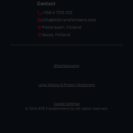
Contact
Phone:
+358 6 7210 222
Email:
info@btbtransformers.com
Location:
Pietarsaari, Finland
Location:
Vaasa, Finland
Whistleblowing
Legal Notice & Privacy Statement
Cookie Settings
© 2026 BTB Transformers Oy. All rights reserved.