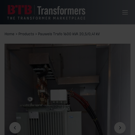
Skip to content
Menu
Home
>
Products
>
Pauwels Trafo 1600 kVA 20,5/0,41 kV
Previous slide
Next slid