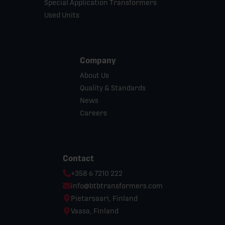
Special Application Transformers
Used Units
Company
About Us
Quality & Standards
News
Careers
Contact
Phone:
+358 6 7210 222
Email:
info@btbtransformers.com
Location:
Pietarsaari, Finland
Location:
Vaasa, Finland