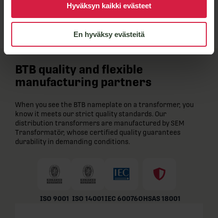
Lähetä viesti
Hyväksyn kaikki evästeet
En hyväksy evästeitä
BTB quality and flexible
manufacturing partners
When you see the BTB nameplate on a transformer, you
know it meets our strict quality standards. Our
distribution transformers are manufactured by SEM
Transformatör, whose certified quality guarantees
durability in demanding conditions.
ISO 9001
ISO 14001
IEC 60076
OHSAS 18001