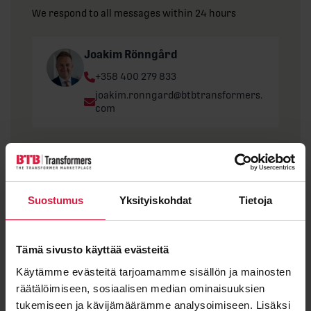
We respond to all messages within 24 hours
Joakim Rönngård
Phone:
+358 400 279 833
Email:
joakim.ronngard@btbtransformers.
com
"
*
" indicates required fields
First name
Suostumus
Yksityiskohdat
Tietoja
Tämä sivusto käyttää evästeitä
Last name
Käytämme evästeitä tarjoamamme sisällön ja mainosten
räätälöimiseen, sosiaalisen median ominaisuuksien
tukemiseen ja kävijämäärämme analysoimiseen. Lisäksi