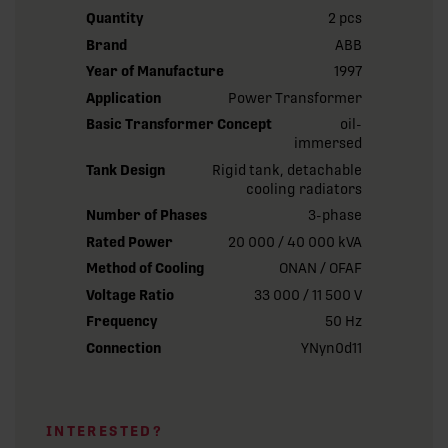
Quantity
2 pcs
Brand
ABB
Year of Manufacture
1997
Application
Power Transformer
Basic Transformer Concept
oil-
immersed
Tank Design
Rigid tank, detachable
cooling radiators
Number of Phases
3-phase
Rated Power
20 000 / 40 000 kVA
Method of Cooling
ONAN / OFAF
Voltage Ratio
33 000 / 11 500 V
Frequency
50 Hz
Connection
YNyn0d11
INTERESTED?