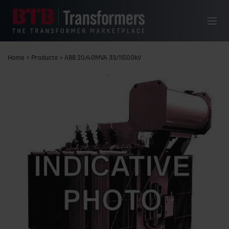
Skip to content
Menu
Home
>
Products
>
ABB 20/40MVA 33/11500kV