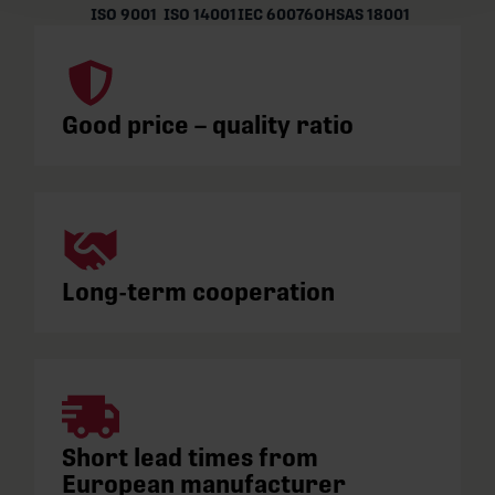
ISO 9001
ISO 14001
IEC 60076
OHSAS 18001
Good price – quality ratio
Long-term cooperation
Short lead times from
European manufacturer