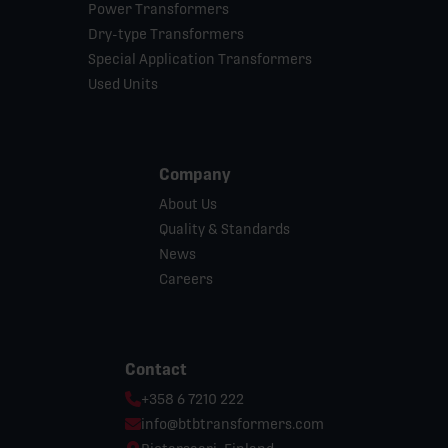
Power Transformers
Dry-type Transformers
Special Application Transformers
Used Units
Company
About Us
Quality & Standards
News
Careers
Contact
Phone:
+358 6 7210 222
Email:
info@btbtransformers.com
Location: