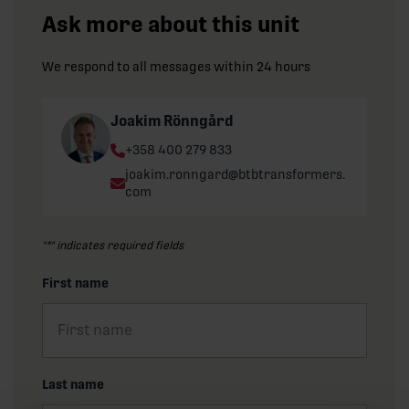
Ask more about this unit
We respond to all messages within 24 hours
Joakim Rönngård
Phone:
+358 400 279 833
Email:
joakim.ronngard@btbtransformers.
com
"
*
" indicates required fields
First name
Last name