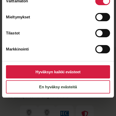
Välttämätön
valinta
Mieltymykset
Lähetä viesti
Tilastot
Markkinointi
BTB quality and flexible
manufacturing partners
Hyväksyn kaikki evästeet
When you see the BTB nameplate on a transformer, you
know it meets our strict quality standards. Our
En hyväksy evästeitä
distribution transformers are manufactured by SEM
Transformatör, whose certified quality guarantees
durability in demanding conditions.