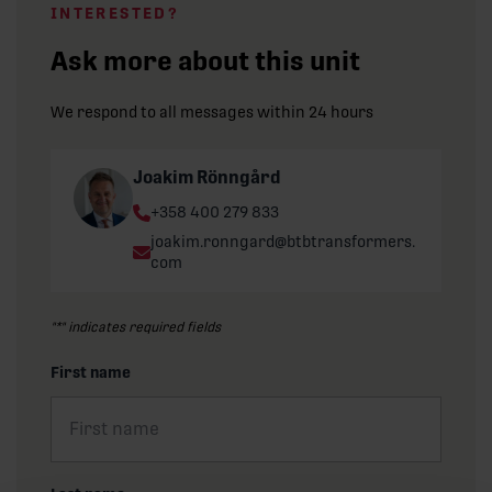
INTERESTED?
Ask more about this unit
We respond to all messages within 24 hours
Joakim Rönngård
Phone:
+358 400 279 833
Email:
joakim.ronngard@btbtransformers.
com
"
*
" indicates required fields
First name