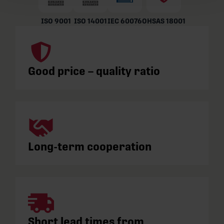
ISO 9001
ISO 14001
IEC 60076
OHSAS 18001
Good price – quality ratio
Long-term cooperation
Short lead times from