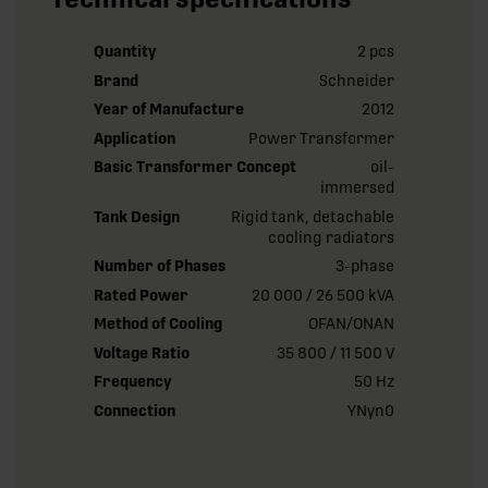
Quantity
2 pcs
Brand
Schneider
Year of Manufacture
2012
Application
Power Transformer
Basic Transformer Concept
oil-
immersed
Tank Design
Rigid tank, detachable
cooling radiators
Number of Phases
3-phase
Rated Power
20 000 / 26 500 kVA
Method of Cooling
OFAN/ONAN
Voltage Ratio
35 800 / 11 500 V
Frequency
50 Hz
Connection
YNyn0