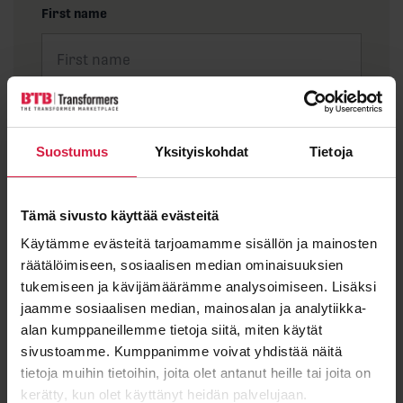
First name
Last name
Suostumus
Yksityiskohdat
Tietoja
Email
*
Tämä sivusto käyttää evästeitä
Käytämme evästeitä tarjoamamme sisällön ja mainosten
räätälöimiseen, sosiaalisen median ominaisuuksien
tukemiseen ja kävijämäärämme analysoimiseen. Lisäksi
jaamme sosiaalisen median, mainosalan ja analytiikka-
Message
alan kumppaneillemme tietoja siitä, miten käytät
sivustoamme. Kumppanimme voivat yhdistää näitä
tietoja muihin tietoihin, joita olet antanut heille tai joita on
kerätty, kun olet käyttänyt heidän palvelujaan.