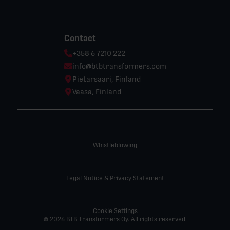
Contact
Phone:
+358 6 7210 222
Email:
info@btbtransformers.com
Location:
Pietarsaari, Finland
Location:
Vaasa, Finland
Whistleblowing
Legal Notice & Privacy Statement
Cookie Settings
© 2026 BTB Transformers Oy. All rights reserved.