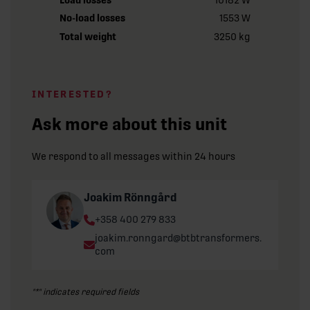
No-load losses
1553 W
Total weight
3250 kg
INTERESTED?
Ask more about this unit
We respond to all messages within 24 hours
Joakim Rönngård
Phone:
+358 400 279 833
Email:
joakim.ronngard@btbtransformers.
com
"
*
" indicates required fields