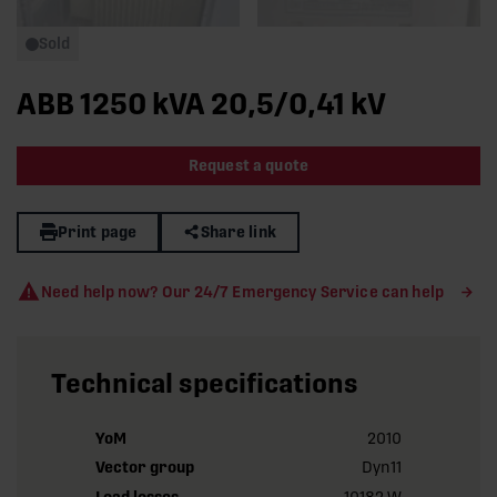
Sold
ABB 1250 kVA 20,5/0,41 kV
Request a quote
Print page
Share link
Need help now? Our 24/7 Emergency Service can help
Technical specifications
YoM
2010
Vector group
Dyn11
Load losses
10182 W