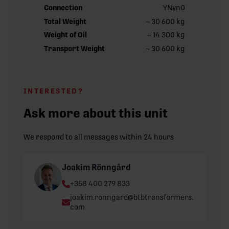
Connection
YNyn0
Total Weight
~ 30 600 kg
Weight of Oil
~ 14 300 kg
Transport Weight
~ 30 600 kg
INTERESTED?
Ask more about this unit
We respond to all messages within 24 hours
Joakim Rönngård
Phone:
+358 400 279 833
Email:
joakim.ronngard@btbtransformers.
com