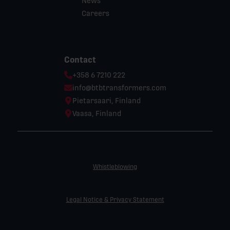
News
Careers
Contact
Phone:
+358 6 7210 222
Email:
info@btbtransformers.com
Location:
Pietarsaari, Finland
Location:
Vaasa, Finland
Whistleblowing
Legal Notice & Privacy Statement