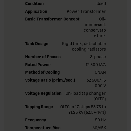
Condition
Used
Application
Power Transformer
Basic Transformer Concept
Oil-
immersed,
conservato
r tank
Tank Design
Rigid tank, detachable
cooling radiators
Number of Phases
3-phase
Rated Power
12 500 kVA
Method of Cooling
ONAN
Voltage Ratio (prim./sec.)
62 500/ 15
000 V
Voltage Regulation
On-load tap changer
(OLTC)
Tapping Range
OLTC in 17 steps 53,75 to
71,25 kV (62,5+-14%)
Frequency
50 Hz
Temperature Rise
60/65K