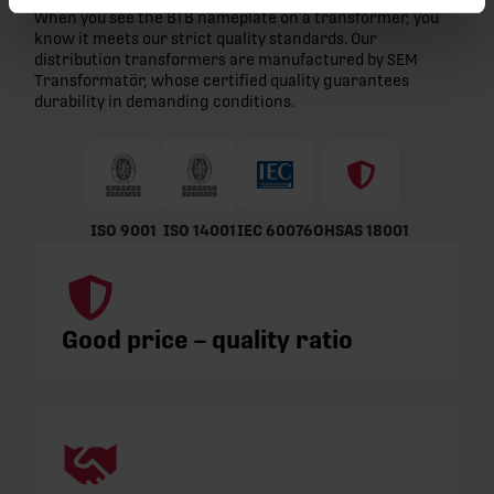
When you see the BTB nameplate on a transformer, you
know it meets our strict quality standards. Our
distribution transformers are manufactured by SEM
Transformatör, whose certified quality guarantees
durability in demanding conditions.
ISO 9001
ISO 14001
IEC 60076
OHSAS 18001
Good price – quality ratio