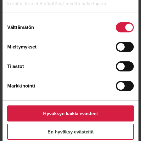
kerätty, kun olet käyttänyt heidän palvelujaan.
Suostumuksen
Välttämätön
valinta
Mieltymykset
Tilastot
Lähetä viesti
Markkinointi
Hyväksyn kaikki evästeet
BTB quality and flexible
manufacturing partners
En hyväksy evästeitä