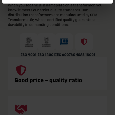
When you see the BTB nameplate on a transformer, you
know it meets our strict quality standards. Our
distribution transformers are manufactured by SEM
Transformatör, whose certified quality guarantees
durability in demanding conditions.
ISO 9001
ISO 14001
IEC 60076
OHSAS 18001
Good price – quality ratio