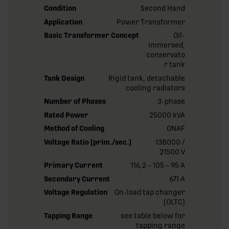
Condition
Second Hand
Application
Power Transformer
Basic Transformer Concept
Oil-
immersed,
conservato
r tank
Tank Design
Rigid tank, detachable
cooling radiators
Number of Phases
3-phase
Rated Power
25000 kVA
Method of Cooling
ONAF
Voltage Ratio (prim./sec.)
138000 /
21500 V
Primary Current
116,2 – 105 – 95 A
Secondary Current
671 A
Voltage Regulation
On-load tap changer
(OLTC)
Tapping Range
see table below for
tapping range