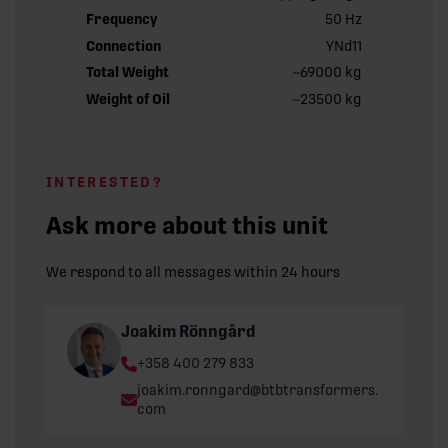
Frequency
50 Hz
Connection
YNd11
Total Weight
~69000 kg
Weight of Oil
~23500 kg
INTERESTED?
Ask more about this unit
We respond to all messages within 24 hours
Joakim Rönngård
Phone:
+358 400 279 833
Email:
joakim.ronngard@btbtransformers.
com