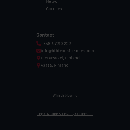
News
Careers
Contact
Phone:
+358 6 7210 222
Email:
info@btbtransformers.com
Location:
Pietarsaari, Finland
Location:
Vaasa, Finland
Whistleblowing
Legal Notice & Privacy Statement