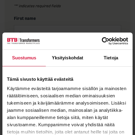
"
*
" indicates required fields
First name
Last name
Suostumus
Yksityiskohdat
Tietoja
Tämä sivusto käyttää evästeitä
Email
*
Käytämme evästeitä tarjoamamme sisällön ja mainosten
räätälöimiseen, sosiaalisen median ominaisuuksien
tukemiseen ja kävijämäärämme analysoimiseen. Lisäksi
jaamme sosiaalisen median, mainosalan ja analytiikka-
alan kumppaneillemme tietoja siitä, miten käytät
Message
sivustoamme. Kumppanimme voivat yhdistää näitä
tietoja muihin tietoihin, joita olet antanut heille tai joita on