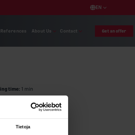
EN
Languages
References
About Us
Contact
Get an offer
ing time:
1 min
uentes
Share
Tietoja