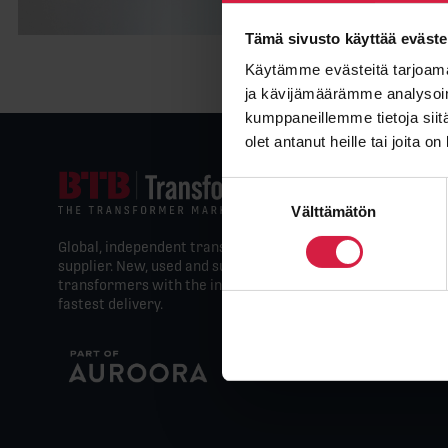
Tämä sivusto käyttää eväste
Käytämme evästeitä tarjoama
ja kävijämäärämme analysoim
kumppaneillemme tietoja siitä
olet antanut heille tai joita o
Suostumuksen
Välttämätön
valinta
Global, independent transformer
supplier. New, used and surplus
transformers with the industry’s
fastest delivery.