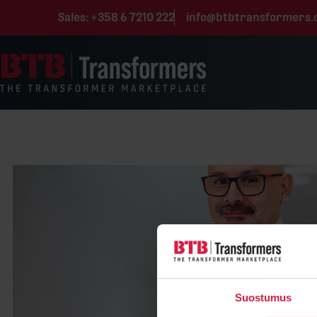
Skip to content
Sales:
+358 6 7210 222
info@btbtransformers
Suostumus