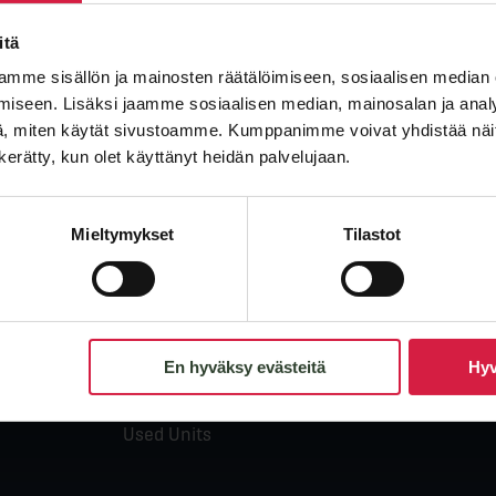
itä
mme sisällön ja mainosten räätälöimiseen, sosiaalisen median
iseen. Lisäksi jaamme sosiaalisen median, mainosalan ja analy
, miten käytät sivustoamme. Kumppanimme voivat yhdistää näitä t
n kerätty, kun olet käyttänyt heidän palvelujaan.
Products
Comp
Mieltymykset
Tilastot
Oil-immersed Distribution
About
Transformers
Qualit
Power Transformers
News
Dry-type Transformers
Caree
En hyväksy evästeitä
Hyv
Special Application
Transformers
Used Units