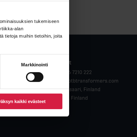
 ominaisuuksien tukemiseen
tiikka-alan
ietoja muihin tietoihin, joita
any
Contact
Markkinointi
Phone:
 Us
+358 6 7210 222
Email:
y & Standards
info@btbtransformers.com
Location:
Pietarsaari, Finland
Location:
rs
Vaasa, Finland
äksyn kaikki evästeet