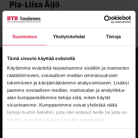
Pia-Liisa Äijö
Share
Suostumus
Yksityiskohdat
Tietoja
Tämä sivusto käyttää evästeitä
Käytämme evästeitä tarjoamamme sisällön ja mainosten
räätälöimiseen, sosiaalisen median ominaisuuksien
tukemiseen ja kävijämäärämme analysoimiseen. Lisäksi
Global, independent transformer supplier. New, used and surplus
transformers with the industry’s fastest delivery.
jaamme sosiaalisen median, mainosalan ja analytiikka-
alan kumppaneillemme tietoja siitä, miten käytät
sivustoamme. Kumppanimme voivat yhdistää näitä
tietoja muihin tietoihin, joita olet antanut heille tai joita on
kerätty, kun olet käyttänyt heidän palvelujaan.
Suostumuksen